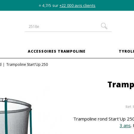
⭐ 4,7/5 sur
+22 000 avis clients
S
ACCESSOIRES TRAMPOLINE
TYROLI
d
Trampoline Start'Up 250
Trampo
Réf.
Trampoline rond Start'Up 250 
3 ans
.