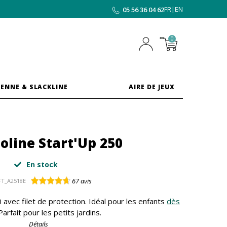
FR
|
EN
05 56 36 04 62
0
ENNE & SLACKLINE
AIRE DE JEUX
line Start'Up 250
En stock
67
avis
FT_A2518E
avec filet de protection. Idéal pour les enfants
dès
 Parfait pour les petits jardins.
Détails