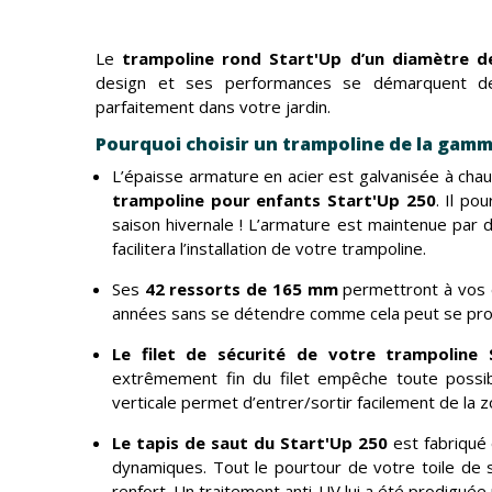
Le
trampoline rond Start'Up d’un diamètre 
design et ses performances se démarquent des
parfaitement dans votre jardin.
Pourquoi choisir un trampoline de la gamm
L’épaisse armature en acier est galvanisée à chau
trampoline pour enfants Start'Up 250
. Il po
saison hivernale ! L’armature est maintenue par d
facilitera l’installation de votre trampoline.
Ses
42 ressorts de 165 mm
permettront à vos 
années sans se détendre comme cela peut se produ
Le filet de sécurité
de votre trampoline 
extrêmement fin du filet empêche toute possibi
verticale permet d’entrer/sortir facilement de la 
Le tapis de saut du Start'Up 250
est fabriqué
dynamiques. Tout le pourtour de votre toile de 
renfort. Un traitement anti-UV lui a été prodiguée 