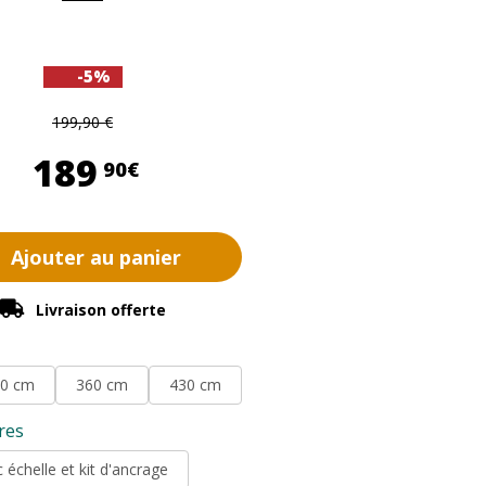
-5%
199,90 €
189,90 €
189
90€
Ajouter au panier
Livraison offerte
0 cm
360 cm
430 cm
res
 échelle et kit d'ancrage