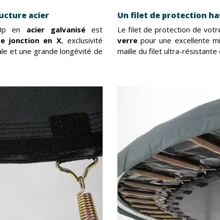
ucture acier
Un filet de protection h
'Up en
acier galvanisé
est
Le filet de protection de vot
e jonction en X
, exclusivité
verre
pour une excellente mis
ale et une grande longévité de
maille du filet ultra-résistant