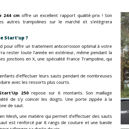
de 244 cm
offre un excellent rapport qualité-prix ! Son
 autres trampolines sur le marché et s’intègrera
e Start'up ?
d pour offrir un traitement anticorrosion optimal à votre
urra rester toute l’année en extérieur, même pendant la
es jonctions en X, une spécialité France Trampoline, qui
enfants d’effectuer leurs sauts pendant de nombreuses
ire avec les ressorts plus courts.
Start'Up 250
repose sur 6 montants. Son maillage
lité de s'y coincer les doigts. Une porte zippée à la
zone de saut.
 en Mesh
,
une matière qui permet d’effectuer des sauts
saut est renforcé par 8 rangs de couture et une bande
pour rallonger sa durée de vie.