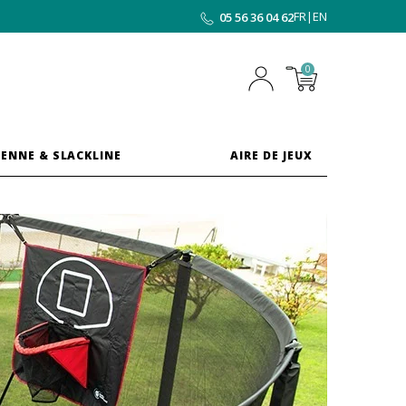
FR
|
EN
05 56 36 04 62
0
ENNE & SLACKLINE
AIRE DE JEUX