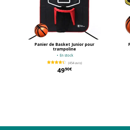
Panier de Basket Junior pour
trampoline
En stock
(454 avis)
49
90€
49,90 €