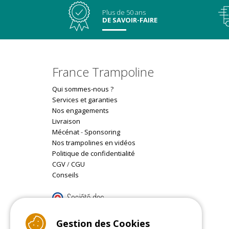
Plus de 50 ans
DE SAVOIR-FAIRE
France Trampoline
Qui sommes-nous ?
Services et garanties
Nos engagements
Livraison
Mécénat
-
Sponsoring
Nos trampolines en vidéos
Politique de confidentialité
CGV
/
CGU
Conseils
9.4
/10 (22077 reviews)
Gestion des Cookies