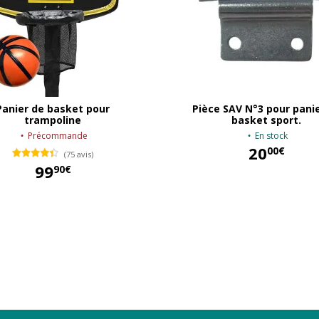
Panier de basket pour
Pièce SAV N°3 pour pani
trampoline
basket sport.
Précommande
En stock
20
00€
(75 avis)
99
90€
20,00 €
99,90 €