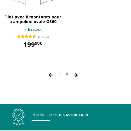
Filet avec 8 montants pour
trampoline ovale Ø360
En stock
(1 avis)
199
90€
199,90 €
1
2
Plus de 50 ans
DE SAVOIR-FAIRE