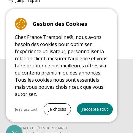
Jump'in Spain
Site Classique
Gestion des Cookies
Chez France Trampoline®, nous avons
besoin des cookies pour optimiser
l’expérience utilisateur, personnaliser la
relation client, mesurer l’audience et vous
faire profiter de nos meilleures offres via
du contenu premium ou des annonces.
GUIDE D'ACHAT
Guide d'achat pour les trampolines de loisirs
Tous les cookies nous sont essentiels
mais vous pouvez choisir ceux que vous
GUIDE DE MONTAGE
Guide de montage pour les trampolines de loisirs
autorisez.
GUIDE D'ENTRETIEN
Tout cocher
Guide d'entretien des trampolines de loisirs
Je choisis
J'accepte tout
Je refuse tout
GUIDE DÉCOUVERTE
Cookies nécessaires
Guide de découverte des trampolines de loisirs
PrestaShop
GUIDE D'ACHAT PIÈCES DE RECHANGE
Nécessaire au fonctionnement du site