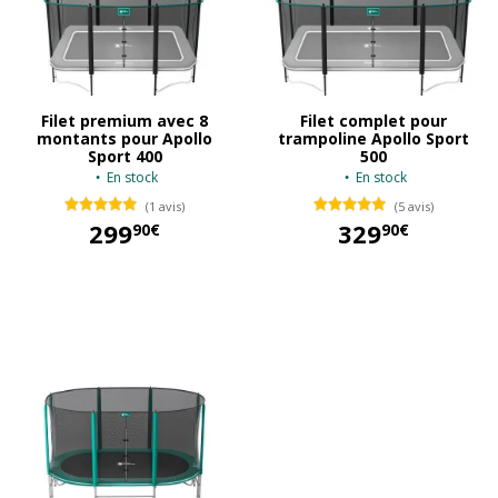
Filet premium avec 8
Filet complet pour
montants pour Apollo
trampoline Apollo Sport
Sport 400
500
En stock
En stock
(1 avis)
(5 avis)
299
329
90€
90€
299,90 €
329,90 €