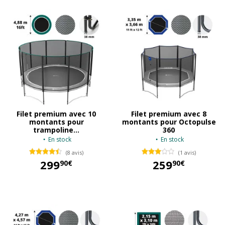
Filet premium avec 10
Filet premium avec 8
montants pour
montants pour Octopulse
trampoline...
360
En stock
En stock
(8 avis)
(1 avis)
299
259
90€
90€
299,90 €
259,90 €