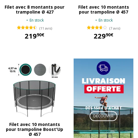
Filet avec 8 montants pour
Filet avec 10 montants
trampoline Ø 427
pour trampoline Ø 457
En stock
En stock
(11 avis)
(7 avis)
219
229
90€
90€
219,90 €
229,90 €
DÈS 150 € D'ACHAT
DÉCOUVRIR
Filet avec 10 montants
pour trampoline Boost'Up
Ø 457