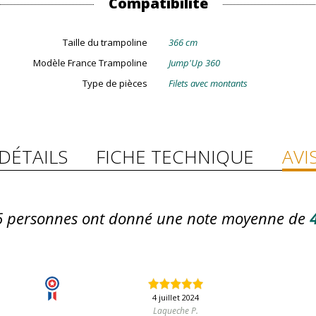
Compatibilité
Taille du trampoline
366 cm
Modèle France Trampoline
Jump'Up 360
Type de pièces
Filets avec montants
DÉTAILS
FICHE TECHNIQUE
AVI
6
personnes ont donné une note moyenne de
4
4 juillet 2024
Laqueche P.