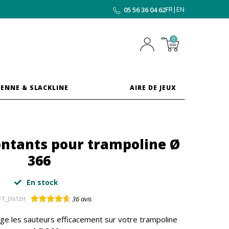
FR
|
EN
05 56 36 04 62
0
ENNE & SLACKLINE
AIRE DE JEUX
ontants pour trampoline Ø
366
En stock
36
avis
FT_J3612H
ège les sauteurs efficacement sur votre trampoline