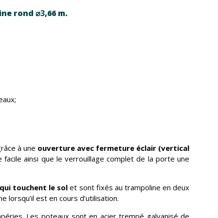
line rond
⌀3
,66 m.
eaux;
 grâce à une
ouverture avec fermeture éclair (vertical
acile ainsi que le verrouillage complet de la porte une
qui touchent le sol
et sont fixés au trampoline en deux
lorsqu’il est en cours d’utilisation.
péries. Les poteaux sont en acier trempé galvanisé de