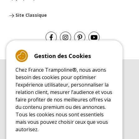
Site Classique
Gestion des Cookies
Chez France Trampoline®, nous avons
GUIDE D'ACHAT
besoin des cookies pour optimiser
Guide d'achat pour les trampolines de loisirs
l’expérience utilisateur, personnaliser la
GUIDE DE MONTAGE
relation client, mesurer l’audience et vous
Guide de montage pour les trampolines de loisirs
faire profiter de nos meilleures offres via
GUIDE D'ENTRETIEN
du contenu premium ou des annonces.
Guide d'entretien des trampolines de loisirs
Tous les cookies nous sont essentiels
GUIDE DÉCOUVERTE
mais vous pouvez choisir ceux que vous
Guide de découverte des trampolines de loisirs
autorisez.
GUIDE D'ACHAT PIÈCES DE RECHANGE
Guide d'achat des pièces de rechange