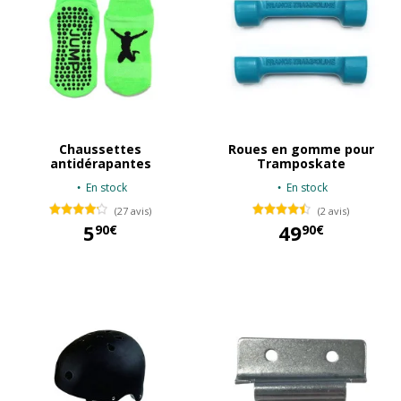
Chaussettes
Roues en gomme pour
antidérapantes
Tramposkate
En stock
En stock
(27 avis)
(2 avis)
5
49
90€
90€
5,90 €
49,90 €