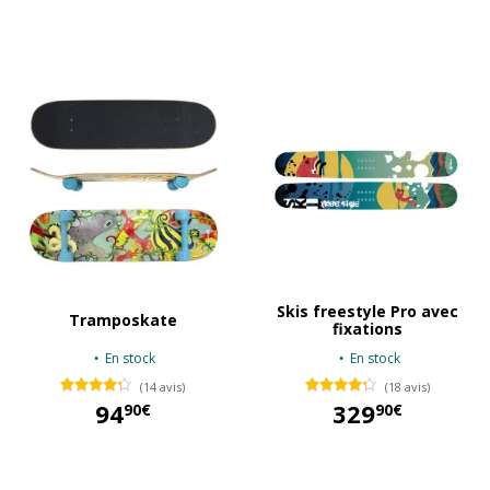
129,95 €
Skis freestyle Pro avec
Tramposkate
fixations
En stock
En stock
(14 avis)
(18 avis)
94
329
90€
90€
94,90 €
329,90 €