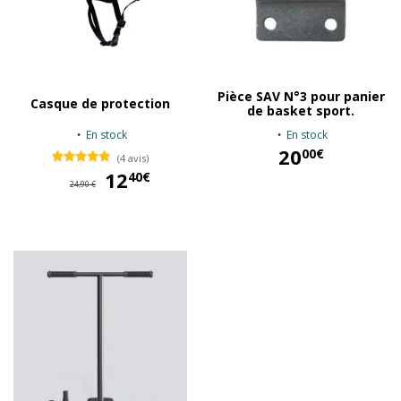
Pièce SAV N°3 pour panier
Casque de protection
de basket sport.
En stock
En stock
20
00€
(4 avis)
12
12,40 €
40€
20,00 €
24,90 €