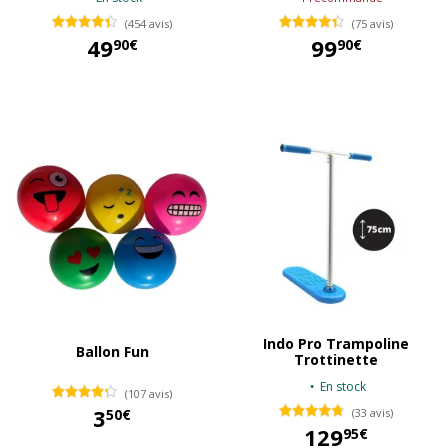
(454 avis)
(75 avis)
49
99
90€
90€
49,90 €
99,90 €
Indo Pro Trampoline
Ballon Fun
Trottinette
En stock
(107 avis)
3
50€
(33 avis)
129
95€
3,50 €