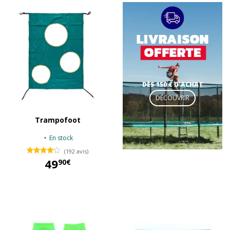
DÈS 150 € D'ACHAT
DÉCOUVRIR
Trampofoot
En stock
(192 avis)
49
90€
49,90 €