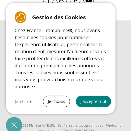
Gestion des Cookies
Chez France Trampoline®, nous avons
GUIDE D'ACHAT
besoin des cookies pour optimiser
Guide d'achat pour les trampolines de loisirs
l’expérience utilisateur, personnaliser la
GUIDE DE MONTAGE
relation client, mesurer l’audience et vous
Guide de montage pour les trampolines de loisirs
faire profiter de nos meilleures offres via
GUIDE D'ENTRETIEN
du contenu premium ou des annonces.
Guide d'entretien des trampolines de loisirs
Tous les cookies nous sont essentiels
GUIDE DÉCOUVERTE
mais vous pouvez choisir ceux que vous
Guide de découverte des trampolines de loisirs
autorisez.
GUIDE D'ACHAT PIÈCES DE RECHANGE
Guide d'achat des pièces de rechange
Tout cocher
Je choisis
J'accepte tout
Je refuse tout
Cookies nécessaires
PrestaShop
Nécessaire au fonctionnement du site
© 2008 - 2026 Planète Air EURL - Sauf erreurs typographiques - Photos non
contractuelles - TVA FR 88482549870