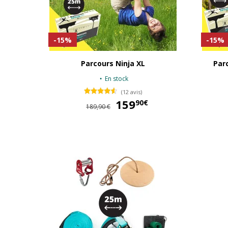
-15%
-15%
Parcours Ninja XL
Parc
En stock
(12 avis)
159
159,90 €
90€
189,90 €