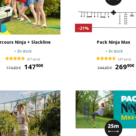
-21%
rcours Ninja + Slackline
Pack Ninja Max
En stock
En stock
(97 avis)
(47 avis)
147
147,90 €
269
90€
90€
174,80 €
344,60 €