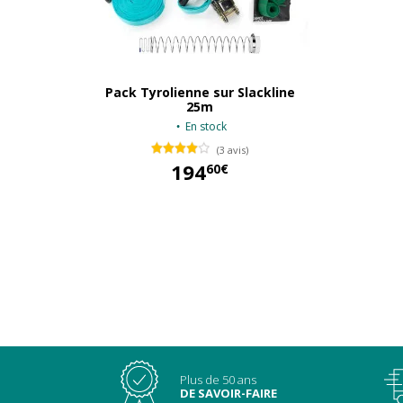
Pack Tyrolienne sur Slackline
25m
En stock
(3 avis)
194
60€
194,60 €
Plus de 50 ans
DE SAVOIR-FAIRE