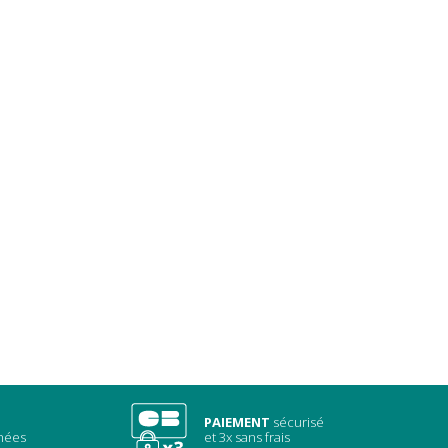
PAIEMENT
sécurisé
chées
et 3x sans frais