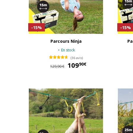
-15%
-15%
Parcours Ninja
Pa
En stock
(36 avis)
109
109,90 €
90€
129,90 €