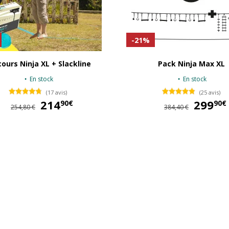
-21%
ours Ninja XL + Slackline
Pack Ninja Max XL
En stock
En stock
(17 avis)
(25 avis)
214
214,90 €
299
90€
90€
254,80 €
384,40 €