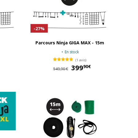
-27%
Parcours Ninja GIGA MAX - 15m
En stock
(1 avis)
269,90 €
399
399,90 €
90€
549,90 €