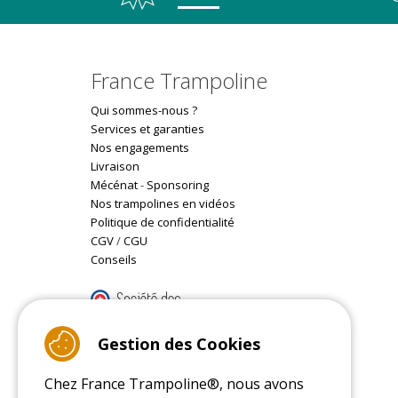
France Trampoline
Qui sommes-nous ?
Services et garanties
Nos engagements
Livraison
Mécénat
-
Sponsoring
Nos trampolines en vidéos
Politique de confidentialité
CGV
/
CGU
Conseils
9.4
/10 (22077 reviews)
Gestion des Cookies
Chez France Trampoline®, nous avons
Read customer reviews