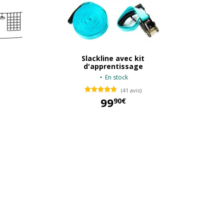
Slackline avec kit
d'apprentissage
En stock
(41 avis)
299,90 €
99
90€
99,90 €