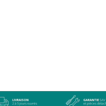
LIVRAISON
GARANTIE
SAV
2 à 5 jours ouvrés
et pièces déta