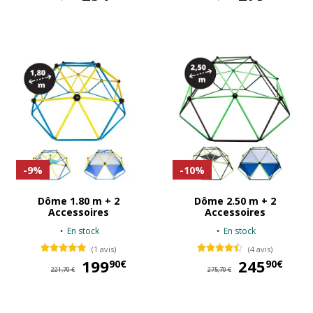
-9%
-10%
Dôme 1.80 m + 2
Dôme 2.50 m + 2
Accessoires
Accessoires
En stock
En stock
(1 avis)
(4 avis)
199
199,90 €
245
24
90€
90€
221,70 €
275,70 €