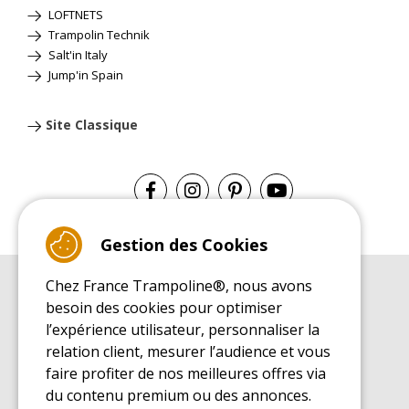
LOFTNETS
Trampolin Technik
Salt'in Italy
Jump'in Spain
Site Classique
Gestion des Cookies
Chez France Trampoline®, nous avons
GUIDE D'ACHAT
besoin des cookies pour optimiser
Guide d'achat pour les trampolines de loisirs
l’expérience utilisateur, personnaliser la
GUIDE DE MONTAGE
relation client, mesurer l’audience et vous
Guide de montage pour les trampolines de loisirs
faire profiter de nos meilleures offres via
GUIDE D'ENTRETIEN
du contenu premium ou des annonces.
Guide d'entretien des trampolines de loisirs