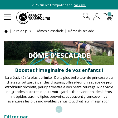
-10% sur les trampolines en
pack XXL
0
Aire de Jeux
Dômes d'escalade
Dôme d'Escalade
DÔME D'ESCALADE
Boostez l’imaginaire de vos enfants !
La créativité n’a plus de limite ! De la plus belle tour de princesse au
château fort gardé par des dragons, offrez-leur un espace de
jeu
extérieur
récréatif, pour permettre à vos petits courageux de vivre
de grandes histoires depuis votre jardin. Ils deviennent des héros
intrépides aux multiples pouvoirs, et peuvent y concevoir les
aventures les plus incroyables venus tout droit leur imagination.
...
Filtrer par