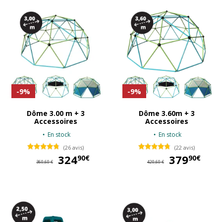
-9%
-9%
Dôme 3.00 m + 3
Dôme 3.60m + 3
Accessoires
Accessoires
En stock
En stock
(26 avis)
(22 avis)
324
324,90 €
379
37
90€
90€
360,60 €
420,60 €