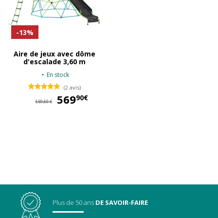
-13%
Aire de jeux avec dôme
d'escalade 3,60 m
En stock
(2 avis)
569
569,90 €
90€
659,60 €
Plus de 50 ans
DE SAVOIR-FAIRE