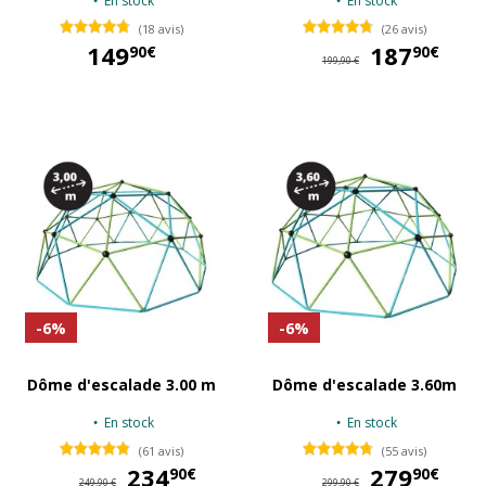
En stock
En stock
(18 avis)
(26 avis)
149
187
18
90€
90€
199,90 €
149,90 €
-6%
-6%
Dôme d'escalade 3.00 m
Dôme d'escalade 3.60m
En stock
En stock
(61 avis)
(55 avis)
234
234,90 €
279
27
90€
90€
249,90 €
299,90 €