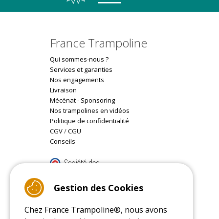
France Trampoline
Qui sommes-nous ?
Services et garanties
Nos engagements
Livraison
Mécénat
-
Sponsoring
Nos trampolines en vidéos
Politique de confidentialité
CGV
/
CGU
Conseils
9.4
/10 (22085 reviews)
Gestion des Cookies
Chez France Trampoline®, nous avons
Read customer reviews