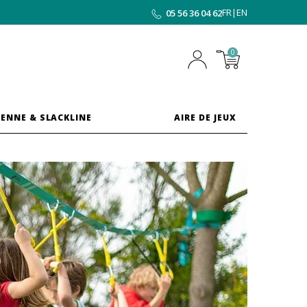
FR
|
EN
05 56 36 04 62
0
ENNE & SLACKLINE
AIRE DE JEUX