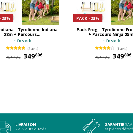
-23%
PACK
-23%
ndiana - Tyrolienne Indiana
Pack Frog - Tyrolienne Fr
28m + Parcours...
+ Parcours Ninja 25
En stock
En stock
(2 avis)
(1 avis)
349
349,80 €
349
80€
80€
454,70 €
454,70 €
LIVRAISON
GARANTIE
SAV
2 à 5 jours ouvrés
et pièces déta