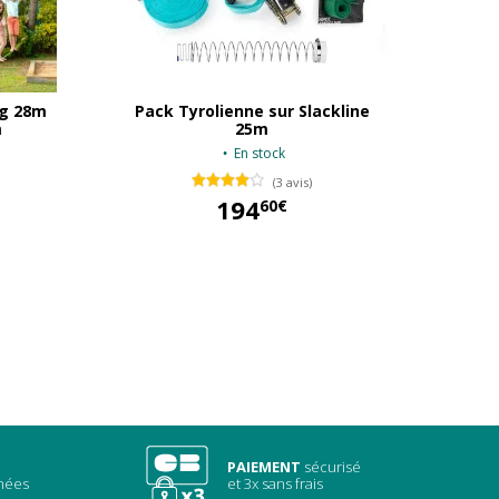
og 28m
Pack Tyrolienne sur Slackline
m
25m
En stock
(3 avis)
349,80 €
194
60€
194,60 €
PAIEMENT
sécurisé
chées
et 3x sans frais