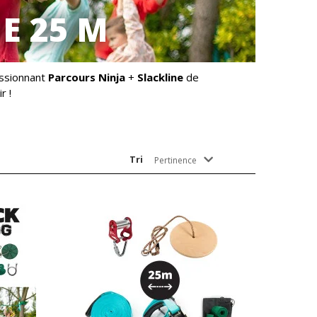
E 25 M
essionnant
Parcours Ninja
+
Slackline
de
r !
Tri
Pertinence