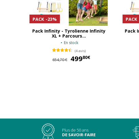
PACK
-23%
PACK
Pack Infinity - Tyrolienne Infinity
Pack I
XL + Parcours...
En stock
(4 avis)
499
499,80 €
80€
654,70 €
Plus de 50 ans
DE SAVOIR-FAIRE