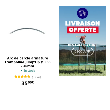
DÈS 150 € D'ACHAT
DÉCOUVRIR
Arc de cercle armature
trampoline Jump’Up Ø 366
- 45mm
En stock
(3 avis)
35
00€
35,00 €