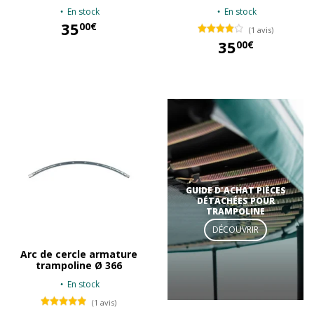
En stock
En stock
35
00€
(1 avis)
35
00€
35,00 €
35,00 €
GUIDE D'ACHAT PIÈCES
DÉTACHÉES POUR
TRAMPOLINE
DÉCOUVRIR
Arc de cercle armature
trampoline Ø 366
En stock
(1 avis)