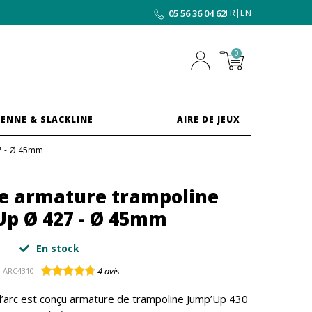
FR
|
EN
05 56 36 04 62
0
ENNE & SLACKLINE
AIRE DE JEUX
27 - Ø 45mm
le armature trampoline
Up Ø 427 - Ø 45mm
En stock
4
avis
.
ARC4310
’arc est conçu armature de trampoline Jump’Up 430