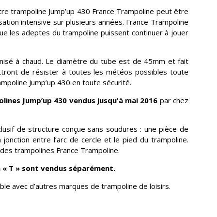
otre trampoline Jump’up 430 France Trampoline peut être
ation intensive sur plusieurs années. France Trampoline
e les adeptes du trampoline puissent continuer à jouer
anisé à chaud. Le diamètre du tube est de 45mm et fait
ttront de résister à toutes les météos possibles toute
rampoline Jump’up 430 en toute sécurité.
lines Jump’up 430 vendus jusqu'à mai 2016
par chez
usif de structure conçue sans soudures : une pièce de
 jonction entre l’arc de cercle et le pied du trampoline.
é des trampolines France Trampoline.
en « T » sont vendus séparément.
ble avec d’autres marques de trampoline de loisirs.