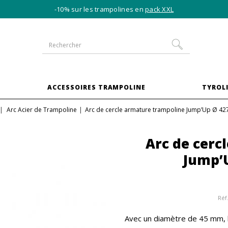
-10% sur les trampolines en
pack XXL
S
ACCESSOIRES TRAMPOLINE
TYROLI
Arc Acier de Trampoline
Arc de cercle armature trampoline Jump’Up Ø 4
Arc de cerc
Jump’
Réf
Avec un diamètre de 45 mm, l