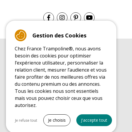
Gestion des Cookies
Chez France Trampoline®, nous avons
GUIDE D'ACHAT
besoin des cookies pour optimiser
Guide d'achat pour les trampolines de loisirs
l’expérience utilisateur, personnaliser la
GUIDE DE MONTAGE
relation client, mesurer l’audience et vous
Guide de montage pour les trampolines de loisirs
faire profiter de nos meilleures offres via
GUIDE D'ENTRETIEN
du contenu premium ou des annonces.
Guide d'entretien des trampolines de loisirs
Tous les cookies nous sont essentiels
GUIDE DÉCOUVERTE
mais vous pouvez choisir ceux que vous
Guide de découverte des trampolines de loisirs
autorisez.
GUIDE D'ACHAT PIÈCES DE RECHANGE
Guide d'achat des pièces de rechange
Tout cocher
Je choisis
J'accepte tout
Je refuse tout
Cookies nécessaires