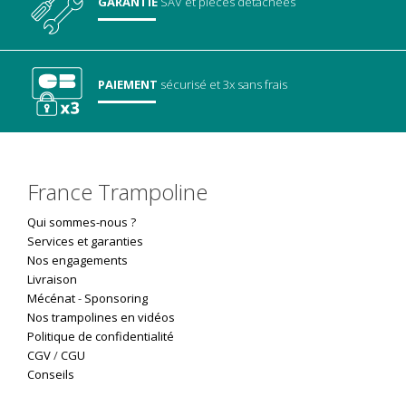
GARANTIE
SAV
et pièces détachées
PAIEMENT
sécurisé
et 3x sans frais
France Trampoline
Qui sommes-nous ?
Services et garanties
Nos engagements
Livraison
Mécénat
-
Sponsoring
Nos trampolines en vidéos
Politique de confidentialité
CGV
/
CGU
Conseils