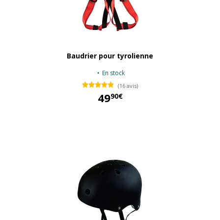
Baudrier pour tyrolienne
En stock
(16 avis)
49
90€
49,90 €