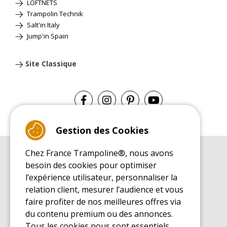
LOFTNETS
Trampolin Technik
Salt'in Italy
Jump'in Spain
Site Classique
Gestion des Cookies
Chez France Trampoline®, nous avons
GUIDE D'ACHAT
besoin des cookies pour optimiser
Guide d'achat pour les trampolines de loisirs
l’expérience utilisateur, personnaliser la
GUIDE DE MONTAGE
relation client, mesurer l’audience et vous
Guide de montage pour les trampolines de loisirs
faire profiter de nos meilleures offres via
GUIDE D'ENTRETIEN
du contenu premium ou des annonces.
Guide d'entretien des trampolines de loisirs
Tous les cookies nous sont essentiels