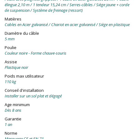
élingue 2,10 m / 1 tendeur 15,24 cm / Serres-câbles / Siège jaune + corde
de suspension / Système de freinage (ressort)
Matières
Cables en Acier galvanisé / Chariot en acier galvanisé / Siège en plastique
Diamètre du câble
5 mm
Poulie
Couleur noire - Forme chauve-souris
Assise
Plastique noir
Poids max utilisateur
110 kg
Conseil d'installation
Installer sur un sol plat et dégagé
Age minimum
Dès 8 ans
Garantie
1 an
Norme
Marquage CE et EN-71