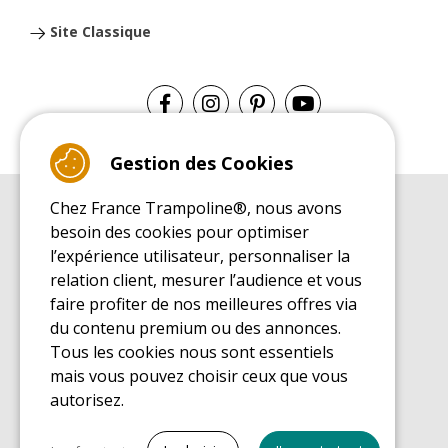
Site Classique
Gestion des Cookies
Chez France Trampoline®, nous avons
GUIDE D'ACHAT
besoin des cookies pour optimiser
Guide d'achat pour les trampolines de loisirs
l’expérience utilisateur, personnaliser la
GUIDE DE MONTAGE
relation client, mesurer l’audience et vous
Guide de montage pour les trampolines de loisirs
faire profiter de nos meilleures offres via
GUIDE D'ENTRETIEN
du contenu premium ou des annonces.
Guide d'entretien des trampolines de loisirs
Tous les cookies nous sont essentiels
GUIDE DÉCOUVERTE
mais vous pouvez choisir ceux que vous
Guide de découverte des trampolines de loisirs
autorisez.
GUIDE D'ACHAT PIÈCES DE RECHANGE
Guide d'achat des pièces de rechange
Tout cocher