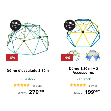
-6%
-9%
Dôme 1.80 m + 2
Dôme d'escalade 3.60m
Accessoires
En stock
En stock
(55 avis)
(1 avis)
279
279,90 €
199
19
90€
90€
299,90 €
221,70 €