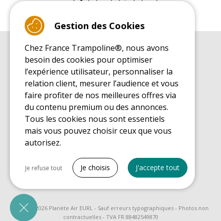
Gestion des Cookies
Chez France Trampoline®, nous avons
GUIDE D'ACHAT
besoin des cookies pour optimiser
Guide d'achat pour les trampolines de loisirs
l’expérience utilisateur, personnaliser la
GUIDE DE MONTAGE
relation client, mesurer l’audience et vous
Guide de montage pour les trampolines de loisirs
faire profiter de nos meilleures offres via
GUIDE D'ENTRETIEN
du contenu premium ou des annonces.
Guide d'entretien des trampolines de loisirs
Tous les cookies nous sont essentiels
GUIDE DÉCOUVERTE
mais vous pouvez choisir ceux que vous
Guide de découverte des trampolines de loisirs
autorisez.
GUIDE D'ACHAT PIÈCES DE RECHANGE
Guide d'achat des pièces de rechange
Tout cocher
Je choisis
J'accepte tout
Je refuse tout
Cookies nécessaires
PrestaShop
Nécessaire au fonctionnement du site
© 2008 - 2026 Planète Air EURL - Sauf erreurs typographiques - Photos non
contractuelles - TVA FR 88482549870