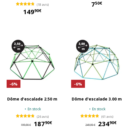
7
50€
(18 avis)
149
90€
7,50 €
149,90 €
-6%
-6%
Dôme d'escalade 2.50 m
Dôme d'escalade 3.00 m
En stock
En stock
(26 avis)
(61 avis)
187
187,90 €
234
23
90€
90€
199,90 €
249,90 €