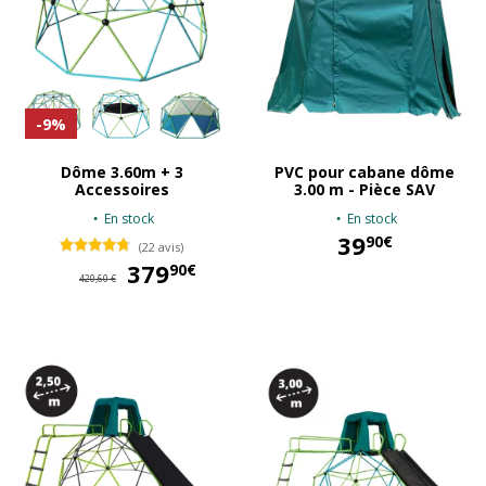
-9%
Dôme 3.60m + 3
PVC pour cabane dôme
Accessoires
3.00 m - Pièce SAV
En stock
En stock
39
90€
(22 avis)
379
379,90 €
90€
39,90 €
420,60 €