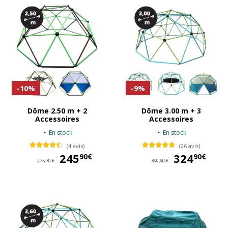
-10%
-9%
Dôme 2.50 m + 2
Dôme 3.00 m + 3
Accessoires
Accessoires
En stock
En stock
(4 avis)
(26 avis)
245
245,90 €
324
32
90€
90€
275,70 €
360,60 €