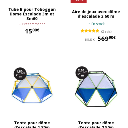
Tube B pour Toboggan
Aire de jeux avec dôme
Dome Escalade 3m et
d'escalade 3,60 m
3m60
En stock
Précommande
15
00€
(2 avis)
569
56
90€
15,00 €
659,60 €
Tente pour dôme
Tente pour dôme
d'escalade 1,80m
d'escalade 2,50m