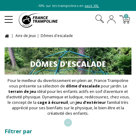
-10% sur les trampolines en
pack XXL
0
Aire de Jeux
Dômes d'escalade
DÔMES D'ESCALADE
Pour le meilleur du divertissement en plein air, France Trampoline
vous présente sa sélection de
dôme d’escalade
pour jardin. Le
terrain de jeu
idéal pour les enfants actifs en soif d’aventure et
d’activité physique. Dynamique et ludique, redécouvrez, chez vous,
le concept de la
cage à écureuil
, un
jeu d’extérieur
familial très
apprécié pour ses bienfaits sur le physique, le bien-être et la
créativité des enfants.
...
Filtrer par