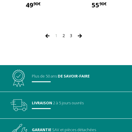
49
55
90€
90€
49,90 €
55,90 €
1
2
3
Plus de 50 ans
DE SAVOIR-FAIRE
LIVRAISON
2 à 5 jours ouvrés
GARANTIE
SAV
et pièces détachées