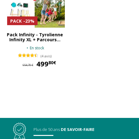
PACK
-23%
Pack Infinity - Tyrolienne
Infinity XL + Parcours...
En stock
(4 avis)
499
499,80 €
80€
654,70 €
Plus de 50 ans
DE SAVOIR-FAIRE