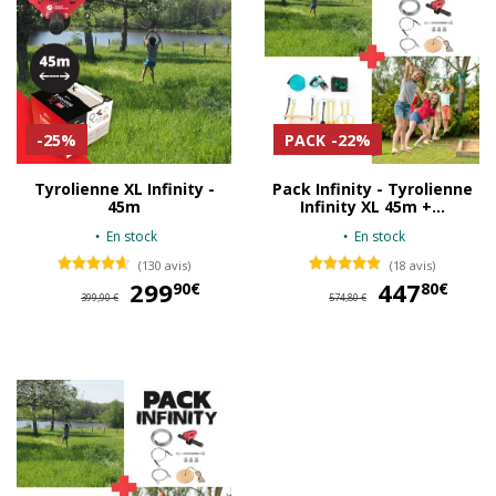
-25%
PACK
-22%
Tyrolienne XL Infinity -
Pack Infinity - Tyrolienne
45m
Infinity XL 45m +...
En stock
En stock
(130 avis)
(18 avis)
299
299,90 €
447
44
90€
80€
399,90 €
574,80 €