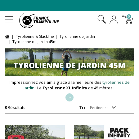
-10% sur les trampolines en
pack XXL
0
Tyrolienne & Slackline
Tyrolienne de Jardin
Tyrolienne de Jardin 45m
TYROLIENNE DE JARDIN 45M
Impressionnez vos amis grâce à la meilleure des
tyroliennes de
jardin
: La
Tyrolienne XL Infinity
de 45 mètres !
...
3
Résultats
Tri
Pertinence