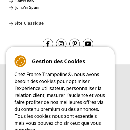
Salt'in Italy
Jump'in Spain
Site Classique
Gestion des Cookies
Chez France Trampoline®, nous avons
GUIDE D'ACHAT
besoin des cookies pour optimiser
Guide d'achat pour les trampolines de loisirs
l’expérience utilisateur, personnaliser la
GUIDE DE MONTAGE
relation client, mesurer l’audience et vous
Guide de montage pour les trampolines de loisirs
faire profiter de nos meilleures offres via
GUIDE D'ENTRETIEN
du contenu premium ou des annonces.
Guide d'entretien des trampolines de loisirs
Tous les cookies nous sont essentiels
GUIDE DÉCOUVERTE
mais vous pouvez choisir ceux que vous
Guide de découverte des trampolines de loisirs