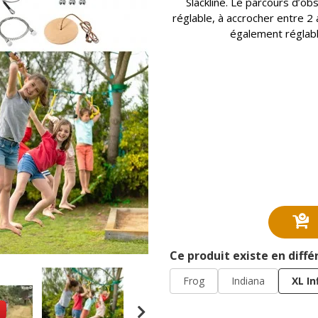
Slackline. Le parcours d’o
réglable, à accrocher entre 2
également réglab
Ce produit existe en diff
Frog
Indiana
XL In