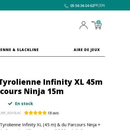
FR
|
EN
05 56 36 04 62
0
ENNE & SLACKLINE
AIRE DE JEUX
 Tyrolienne Infinity XL 45m
rcours Ninja 15m
En stock
18
avis
LINF_ADVSLAC
Tyrolienne Infinity XL (45 m) & du Parcours Ninja +