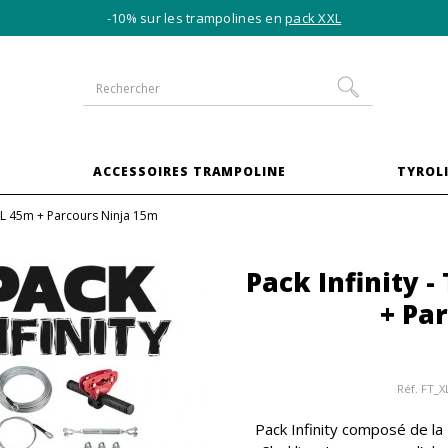
-10% sur les trampolines en
pack XXL
S
ACCESSOIRES TRAMPOLINE
TYROLI
y XL 45m + Parcours Ninja 15m
Pack Infinity -
+ Pa
Réf.
FT_X
Pack Infinity composé de la 