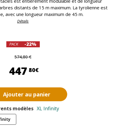
bstacles est entièrement modulable et de longueur
 arbres distants de 15 m maximum. La tyrolienne est
le, avec une longueur maximum de 45 m.
Détails
-22%
PACK
574,80 €
447,80 €
447
80€
Ajouter au panier
érents modèles
XL Infinity
finity