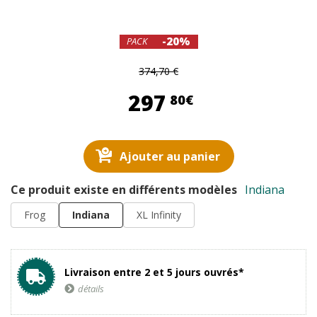
-20%
PACK
374,70 €
297,80 €
297
80€
Ajouter au panier
Ce produit existe en différents modèles
Indiana
Frog
Indiana
XL Infinity
Livraison entre 2 et 5 jours ouvrés*
détails