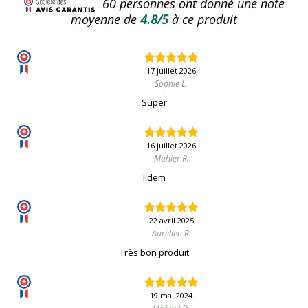
60
personnes ont donné une note
moyenne de
4.8/5
à ce produit
17 juillet 2026
Sophie L.
Super
16 juillet 2026
Mahier R.
Iidem
22 avril 2025
Aurélien R.
Très bon produit
19 mai 2024