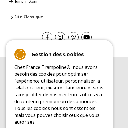
Jump'in Spain
Site Classique
Gestion des Cookies
Chez France Trampoline®, nous avons
GUIDE D'ACHAT
besoin des cookies pour optimiser
Guide d'achat pour les trampolines de loisirs
l’expérience utilisateur, personnaliser la
GUIDE DE MONTAGE
relation client, mesurer l’audience et vous
Guide de montage pour les trampolines de loisirs
faire profiter de nos meilleures offres via
GUIDE D'ENTRETIEN
du contenu premium ou des annonces.
Guide d'entretien des trampolines de loisirs
Tous les cookies nous sont essentiels
GUIDE DÉCOUVERTE
mais vous pouvez choisir ceux que vous
Guide de découverte des trampolines de loisirs
autorisez.
GUIDE D'ACHAT PIÈCES DE RECHANGE