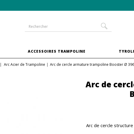
-10% sur les trampolines en
pack XXL
S
ACCESSOIRES TRAMPOLINE
TYROLI
Arc Acier de Trampoline
Arc de cercle armature trampoline Booster Ø 39
Arc de cerc
B
Arc de cercle structur