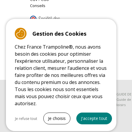
Conseils
9.4
/10 (22078 reviews)
Gestion des Cookies
Chez France Trampoline®, nous avons
Read customer reviews
besoin des cookies pour optimiser
l’expérience utilisateur, personnaliser la
relation client, mesurer l’audience et vous
faire profiter de nos meilleures offres via
du contenu premium ou des annonces.
Tous les cookies nous sont essentiels
GUIDE D'ACHAT
GUIDE D
mais vous pouvez choisir ceux que vous
Guide d'achat pour les trampolines de loisirs
Guide de 
autorisez.
loisirs
Tout cocher
Je choisis
J'accepte tout
Je refuse tout
Cookies nécessaires