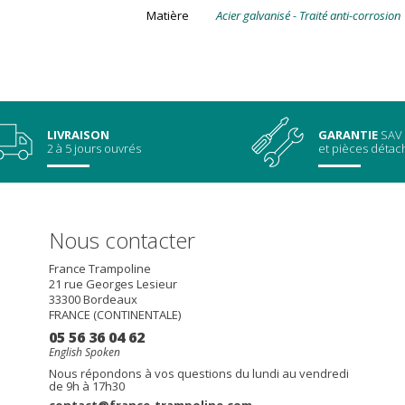
Matière
Acier galvanisé - Traité anti-corrosion
LIVRAISON
GARANTIE
SAV
2 à 5 jours ouvrés
et pièces déta
Nous contacter
France Trampoline
21 rue Georges Lesieur
33300
Bordeaux
FRANCE (CONTINENTALE)
05 56 36 04 62
English Spoken
Nous répondons à vos questions du lundi au vendredi
de 9h à 17h30