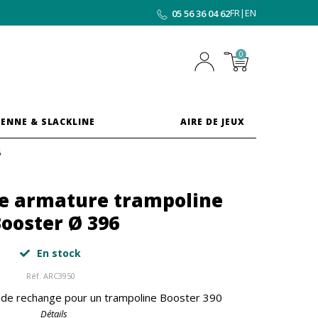
FR
|
EN
05 56 36 04 62
0
ENNE & SLACKLINE
AIRE DE JEUX
6
le armature trampoline
ooster Ø 396
En stock
Réf.
ARC3950
e de rechange pour un trampoline Booster 390
Détails