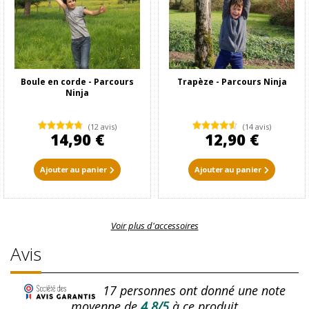
Boule en corde - Parcours
Trapèze - Parcours Ninja
Ninja
(12 avis)
(14 avis)
14,90 €
12,90 €
Ajouter au panier
Ajouter au panier
Voir plus d'accessoires
Avis
17
personnes ont donné une note
moyenne de
4.8/5
à ce produit