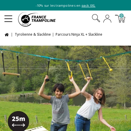
-10% sur les trampolines en
pack XXL
0
Tyrolienne & Slackline
Parcours Ninja XL + Slackline