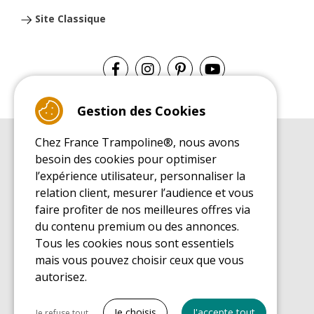
Site Classique
Gestion des Cookies
Chez France Trampoline®, nous avons
GUIDE D'ACHAT
besoin des cookies pour optimiser
Guide d'achat pour les trampolines de loisirs
l’expérience utilisateur, personnaliser la
GUIDE DE MONTAGE
relation client, mesurer l’audience et vous
Guide de montage pour les trampolines de loisirs
faire profiter de nos meilleures offres via
GUIDE D'ENTRETIEN
du contenu premium ou des annonces.
Guide d'entretien des trampolines de loisirs
Tous les cookies nous sont essentiels
GUIDE DÉCOUVERTE
mais vous pouvez choisir ceux que vous
Guide de découverte des trampolines de loisirs
autorisez.
GUIDE D'ACHAT PIÈCES DE RECHANGE
Guide d'achat des pièces de rechange
Tout cocher
Je choisis
J'accepte tout
Je refuse tout