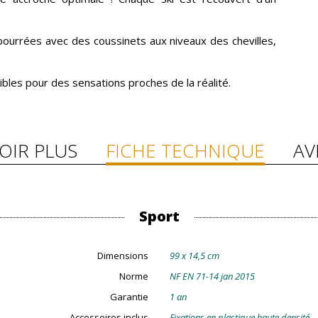
ourrées avec des coussinets aux niveaux des chevilles,
bles pour des sensations proches de la réalité.
OIR PLUS
FICHE TECHNIQUE
AV
Sport
Dimensions
99 x 14,5 cm
Norme
NF EN 71-14 jan 2015
Garantie
1 an
Accessoires inclus
Fixations en plastique haute densité