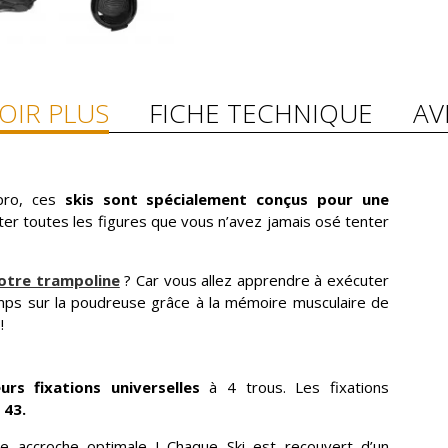
OIR PLUS
FICHE TECHNIQUE
AV
pro, ces
skis sont spécialement conçus pour une
ester toutes les figures que vous n’avez jamais osé tenter
votre trampoline
? Car vous allez apprendre à exécuter
mps sur la poudreuse grâce à la mémoire musculaire de
!
urs fixations universelles
à 4 trous. Les fixations
 43.
 accroche optimale ! Chaque Ski est recouvert d’un