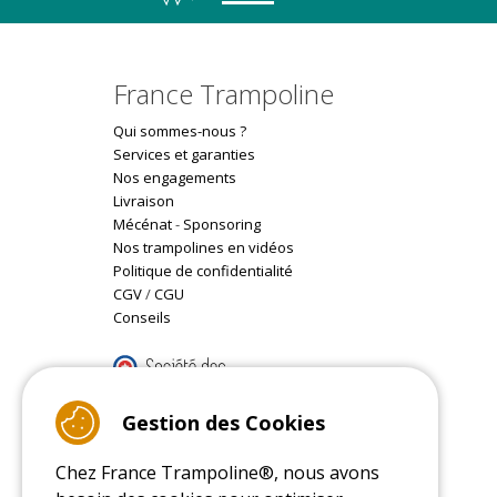
France Trampoline
Qui sommes-nous ?
Services et garanties
Nos engagements
Livraison
Mécénat
-
Sponsoring
Nos trampolines en vidéos
Politique de confidentialité
CGV
/
CGU
Conseils
9.4
/10 (22078 reviews)
Gestion des Cookies
Chez France Trampoline®, nous avons
Read customer reviews