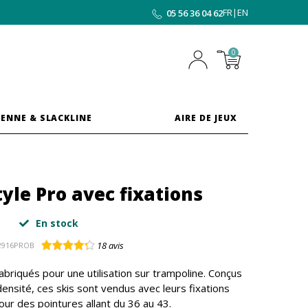
FR
|
EN
05 56 36 04 62
0
ENNE & SLACKLINE
AIRE DE JEUX
tyle Pro avec fixations
En stock
18
avis
2916PROB
abriqués pour une utilisation sur trampoline. Conçus
nsité, ces skis sont vendus avec leurs fixations
our des pointures allant du 36 au 43.