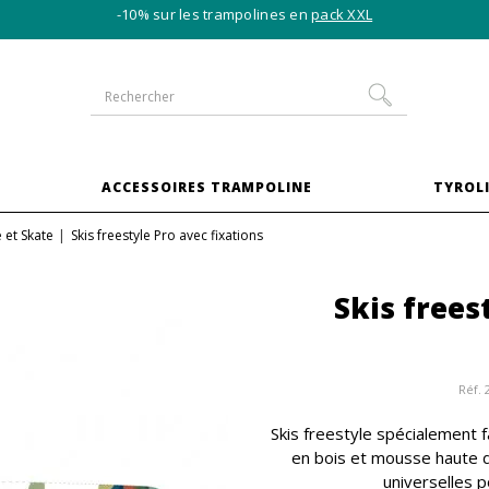
-10% sur les trampolines en
pack XXL
S
ACCESSOIRES TRAMPOLINE
TYROLI
 et Skate
Skis freestyle Pro avec fixations
Skis frees
Réf.
Skis freestyle spécialement f
en bois et mousse haute de
universelles p