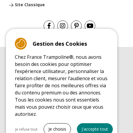
Site Classique
Gestion des Cookies
Chez France Trampoline®, nous avons
GUIDE D'ACHAT
besoin des cookies pour optimiser
Guide d'achat pour les trampolines de loisirs
l’expérience utilisateur, personnaliser la
GUIDE DE MONTAGE
relation client, mesurer l’audience et vous
Guide de montage pour les trampolines de loisirs
faire profiter de nos meilleures offres via
GUIDE D'ENTRETIEN
du contenu premium ou des annonces.
Guide d'entretien des trampolines de loisirs
Tous les cookies nous sont essentiels
GUIDE DÉCOUVERTE
mais vous pouvez choisir ceux que vous
Guide de découverte des trampolines de loisirs
autorisez.
GUIDE D'ACHAT PIÈCES DE RECHANGE
Guide d'achat des pièces de rechange
Tout cocher
Je choisis
J'accepte tout
Je refuse tout