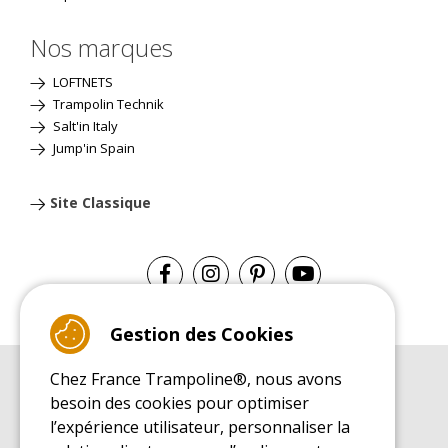
Nos marques
LOFTNETS
Trampolin Technik
Salt'in Italy
Jump'in Spain
Site Classique
Gestion des Cookies
Chez France Trampoline®, nous avons
GUIDE D'ACHAT
besoin des cookies pour optimiser
Guide d'achat pour les trampolines de loisirs
l’expérience utilisateur, personnaliser la
GUIDE DE MONTAGE