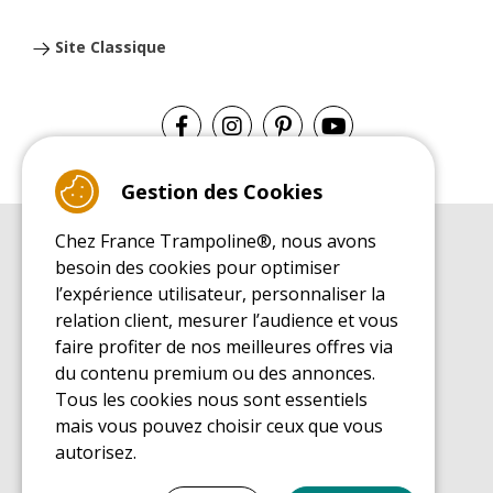
Site Classique
Gestion des Cookies
Chez France Trampoline®, nous avons
GUIDE D'ACHAT
besoin des cookies pour optimiser
Guide d'achat pour les trampolines de loisirs
l’expérience utilisateur, personnaliser la
GUIDE DE MONTAGE
relation client, mesurer l’audience et vous
Guide de montage pour les trampolines de loisirs
faire profiter de nos meilleures offres via
GUIDE D'ENTRETIEN
du contenu premium ou des annonces.
Guide d'entretien des trampolines de loisirs
Tous les cookies nous sont essentiels
GUIDE DÉCOUVERTE
mais vous pouvez choisir ceux que vous
Guide de découverte des trampolines de loisirs
autorisez.
GUIDE D'ACHAT PIÈCES DE RECHANGE
Guide d'achat des pièces de rechange
Tout cocher