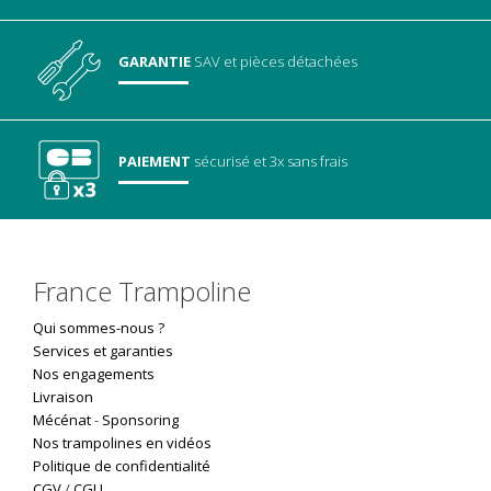
GARANTIE
SAV
et pièces détachées
PAIEMENT
sécurisé
et 3x sans frais
France Trampoline
Qui sommes-nous ?
Services et garanties
Nos engagements
Livraison
Mécénat
-
Sponsoring
Nos trampolines en vidéos
Politique de confidentialité
CGV
/
CGU