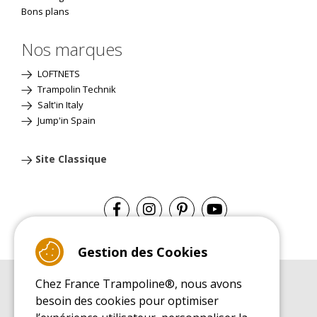
Bons plans
Nos marques
LOFTNETS
Trampolin Technik
Salt'in Italy
Jump'in Spain
Site Classique
Gestion des Cookies
Chez France Trampoline®, nous avons
GUIDE D'ACHAT
besoin des cookies pour optimiser
Guide d'achat pour les trampolines de loisirs