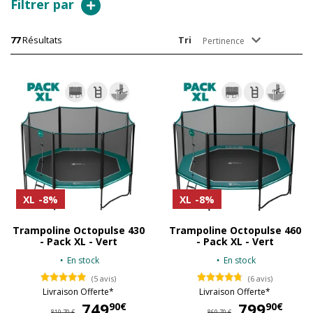
Filtrer par
77
Résultats
Tri
Pertinence
XL
-8%
XL
-8%
Trampoline Octopulse 430
Trampoline Octopulse 460
- Pack XL - Vert
- Pack XL - Vert
En stock
En stock
(5 avis)
(6 avis)
Livraison Offerte*
Livraison Offerte*
749
749,90 €
799
79
90€
90€
819,70 €
869,70 €