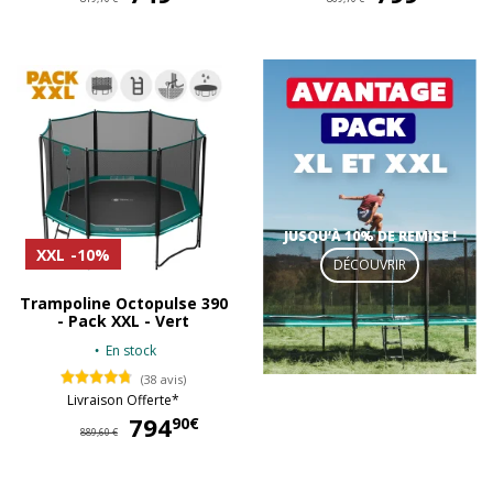
JUSQU’À 10% DE REMISE !
XXL
-10%
DÉCOUVRIR
Trampoline Octopulse 390
- Pack XXL - Vert
En stock
(38 avis)
Livraison Offerte*
794
794,90 €
90€
889,60 €