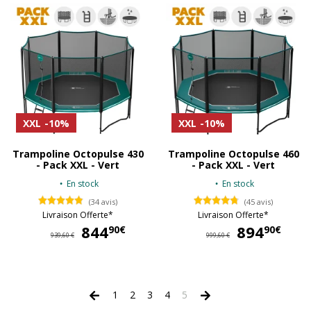
XXL
-10%
XXL
-10%
Trampoline Octopulse 430
Trampoline Octopulse 460
- Pack XXL - Vert
- Pack XXL - Vert
En stock
En stock
(34 avis)
(45 avis)
Livraison Offerte*
Livraison Offerte*
844
844,90 €
894
89
90€
90€
939,60 €
999,60 €
1
2
3
4
5