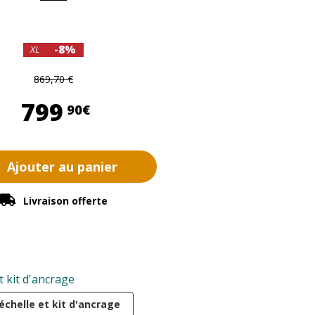
-8%
XL
869,70 €
799,90 €
799
90€
Ajouter au panier
Livraison offerte
t kit d'ancrage
échelle et kit d'ancrage