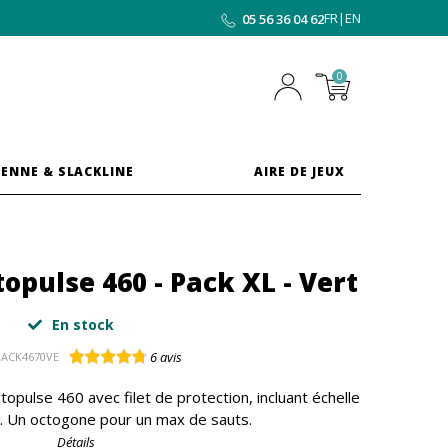
FR
|
EN
05 56 36 04 62
0
ENNE & SLACKLINE
AIRE DE JEUX
opulse 460 - Pack XL - Vert
En stock
6
avis
PACK4670VE
pulse 460 avec filet de protection, incluant échelle
e. Un octogone pour un max de sauts.
Détails