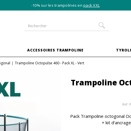
-10% sur les trampolines en
pack XXL
S
ACCESSOIRES TRAMPOLINE
TYROLI
ogonal
Trampoline Octopulse 460 - Pack XL - Vert
Trampoline Oct
Réf.
Pack Trampoline octogonal Octo
+ kit d’ancrag