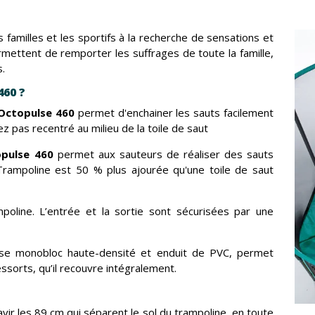
es familles et les sportifs à la recherche de sensations et
ettent de remporter les suffrages de toute la famille,
s.
460 ?
 Octopulse 460
permet d'enchainer les sauts facilement
 pas recentré au milieu de la toile de saut
opulse 460
permet aux sauteurs de réaliser des sauts
Trampoline est 50 % plus ajourée qu'une toile de saut
poline. L’entrée et la sortie sont sécurisées par une
sse monobloc haute-densité et enduit de PVC, permet
ressorts, qu’il recouvre intégralement.
vir les 89 cm qui séparent le sol du trampoline, en toute