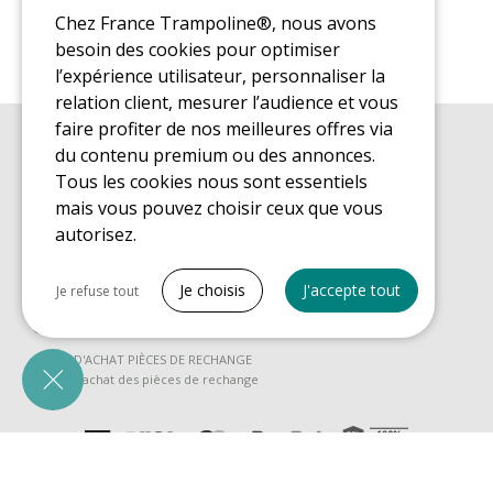
Chez France Trampoline®, nous avons
besoin des cookies pour optimiser
l’expérience utilisateur, personnaliser la
relation client, mesurer l’audience et vous
faire profiter de nos meilleures offres via
du contenu premium ou des annonces.
GUIDE D'ACHAT
Guide d'achat pour les trampolines de loisirs
Tous les cookies nous sont essentiels
mais vous pouvez choisir ceux que vous
GUIDE DE MONTAGE
Guide de montage pour les trampolines de loisirs
autorisez.
GUIDE D'ENTRETIEN
Tout cocher
Guide d'entretien des trampolines de loisirs
Je choisis
J'accepte tout
Je refuse tout
GUIDE DÉCOUVERTE
Cookies nécessaires
Guide de découverte des trampolines de loisirs
PrestaShop
GUIDE D'ACHAT PIÈCES DE RECHANGE
Nécessaire au fonctionnement du site
Guide d'achat des pièces de rechange
Cookies Marketing
Google Ads
Mesure la performance des annonces