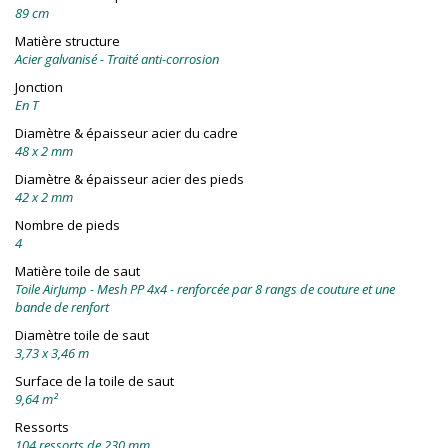
89 cm
Matière structure
Acier galvanisé - Traité anti-corrosion
Jonction
En T
Diamètre & épaisseur acier du cadre
48 x 2 mm
Diamètre & épaisseur acier des pieds
42 x 2 mm
Nombre de pieds
4
Matière toile de saut
Toile AirJump - Mesh PP 4x4 - renforcée par 8 rangs de couture et une
bande de renfort
Diamètre toile de saut
3,73 x 3,46 m
Surface de la toile de saut
9,64 m²
Ressorts
104 ressorts de 230 mm