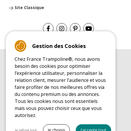
Site Classique
Gestion des Cookies
Chez France Trampoline®, nous avons
GUIDE D'ACHAT
besoin des cookies pour optimiser
Guide d'achat pour les trampolines de loisirs
l’expérience utilisateur, personnaliser la
GUIDE DE MONTAGE
relation client, mesurer l’audience et vous
Guide de montage pour les trampolines de loisirs
faire profiter de nos meilleures offres via
GUIDE D'ENTRETIEN
du contenu premium ou des annonces.
Guide d'entretien des trampolines de loisirs
Tous les cookies nous sont essentiels
GUIDE DÉCOUVERTE
mais vous pouvez choisir ceux que vous
Guide de découverte des trampolines de loisirs
autorisez.
GUIDE D'ACHAT PIÈCES DE RECHANGE
Guide d'achat des pièces de rechange
Tout cocher
Je choisis
J'accepte tout
Je refuse tout