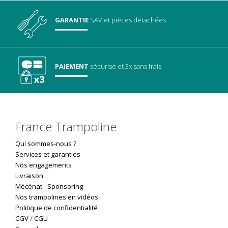
GARANTIE
SAV
et pièces détachées
PAIEMENT
sécurisé
et 3x sans frais
France Trampoline
Qui sommes-nous ?
Services et garanties
Nos engagements
Livraison
Mécénat
-
Sponsoring
Nos trampolines en vidéos
Politique de confidentialité
CGV
/
CGU