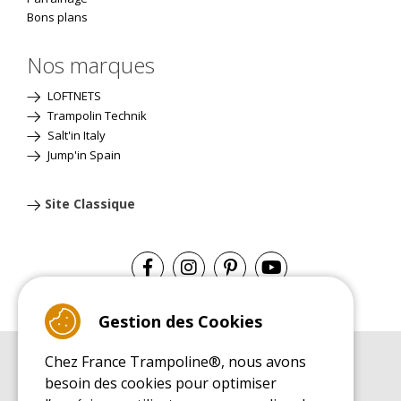
Bons plans
Nos marques
LOFTNETS
Trampolin Technik
Salt'in Italy
Jump'in Spain
Site Classique
Gestion des Cookies
Chez France Trampoline®, nous avons
GUIDE D'ACHAT
besoin des cookies pour optimiser
Guide d'achat pour les trampolines de loisirs