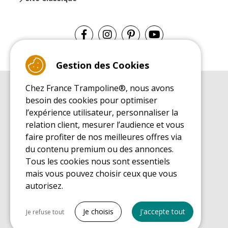
Gestion des Cookies
Chez France Trampoline®, nous avons
GUIDE D'ACHAT
besoin des cookies pour optimiser
Guide d'achat pour les trampolines de loisirs
l’expérience utilisateur, personnaliser la
GUIDE DE MONTAGE
relation client, mesurer l’audience et vous
Guide de montage pour les trampolines de loisirs
faire profiter de nos meilleures offres via
GUIDE D'ENTRETIEN
du contenu premium ou des annonces.
Guide d'entretien des trampolines de loisirs
Tous les cookies nous sont essentiels
GUIDE DÉCOUVERTE
mais vous pouvez choisir ceux que vous
Guide de découverte des trampolines de loisirs
autorisez.
GUIDE D'ACHAT PIÈCES DE RECHANGE
Guide d'achat des pièces de rechange
Tout cocher
Je choisis
J'accepte tout
Je refuse tout
Cookies nécessaires