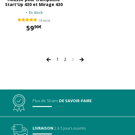
Start'Up 430 et Mirage 430
En stock
(4 avis)
59
90€
59,90 €
1
2
3
Plus de 50 ans
DE SAVOIR-FAIRE
LIVRAISON
2 à 5 jours ouvrés