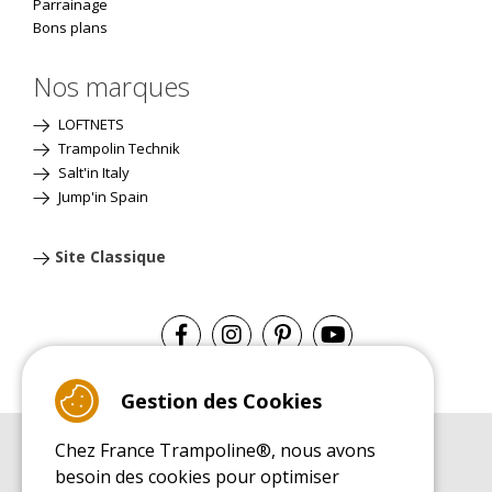
Parrainage
Bons plans
Nos marques
LOFTNETS
Trampolin Technik
Salt'in Italy
Jump'in Spain
Site Classique
Gestion des Cookies
Chez France Trampoline®, nous avons
GUIDE D'ACHAT
besoin des cookies pour optimiser
Guide d'achat pour les trampolines de loisirs