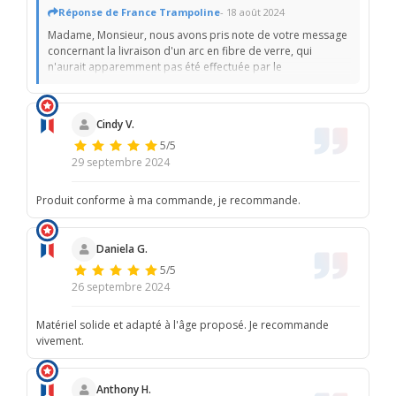
Réponse de France Trampoline
- 18 août 2024
Madame, Monsieur, nous avons pris note de votre message
concernant la livraison d'un arc en fibre de verre, qui
n'aurait apparemment pas été effectuée par le
transporteur. Nous avons demandé le bon de livraison
signé par le transporteur et il est possible de contester la
signature si ce n'est pas la vôtre ou celle d'un membre de
Cindy V.
votre famille. Notre service client est ouvert toute l'année et
5/5
vous pouvez le contacter directement pour résoudre ce
problème. L'équipe Trampolin Technik.
29 septembre 2024
Produit conforme à ma commande, je recommande.
Daniela G.
5/5
26 septembre 2024
Matériel solide et adapté à l'âge proposé. Je recommande
vivement.
Anthony H.