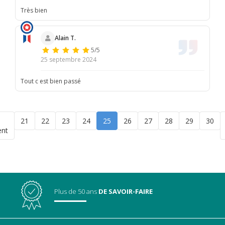
Très bien
Alain T.
5/5
25 septembre 2024
Tout c est bien passé
21
22
23
24
25
26
27
28
29
30
ent
Plus de 50 ans
DE SAVOIR-FAIRE