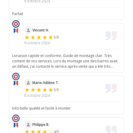
9 octobre 2024
Parfait
Vincent H.
5/5
9 octobre 2024
Livraison rapide et conforme. Guide de montage clair. Très
content de vos services. Lors du montage une des barres avait
un défaut, j'ai contacté le service après vente qui a été très
réactifs et m'as renvoyé une pièce de remplacement qui est
partie en livraison le jour même. Un plaisir d'avoir affaires à des
gens professionnels et compétents.
Marie-hélène T.
5/5
8 octobre 2024
très belle qualité et facile à monter
Philippe B.
4/5