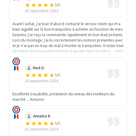
5/5
26 septembre 2024
Avant l'achat, j'ai tout d'abord contacté le service client qui m'a
bien aiguillé sur le bon trampoline à acheter en fonction de mes
besoins. J'ai reçu la commande rapidement et tout était présent.
Lors du montage, j'ai lu correctement les notices présentes avec
et je n'ai pas eu trop de mal à monter le trampoline. A noter tout
de même quelques informations à ajouter dans la notice : - sens
du filet de protection (indiquer que le logo doit être à l'intérieur
ou à l'extérieur pour que les scratchs se retrouvent bien à
l''extérieur) - pour mettre les arceaux dans le filet, indiquer de
Noé D.
bien dénouer les 2 noeuds afin de détendre au maximum le filet,
5/5
sinon les arceaux ne peuvent pas être enfilés l'un dans l'autre
26 septembre 2024
Sauf ces 2 points, le montage a été facile. Et nos enfants l'ont
déjà utilisé et en sont très contents.
Excellente traçabilité, prestation du niveau des meilleurs du
marché … Amazon
Annette R.
5/5
25 septembre 2024