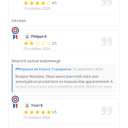
4/5
15 octobre 2024
très bien
Philippe B.
2/5
15 octobre 2024
Retard Et surtout endommagé
Réponse de France Trampoline
- 25 septembre 2024
Bonjour Monsieur, Nous avons bien noté votre avis
annonçant un produit livré en mauvais état apparemment. A
ce jour, vous n'avez pas contacté le service client pour nous
en faire part directement. Avez-vous des éléments à nous
faire remonter ? Avez-vous poser des réserves avec le
livreur s'il vous plait ? A l'ouverture des colis, avez vous
Youri B.
remarqué des éléments endommagés ? Nous restons à
5/5
votre disposition. Cordialement, L'équipe France
Trampoline.
15 octobre 2024