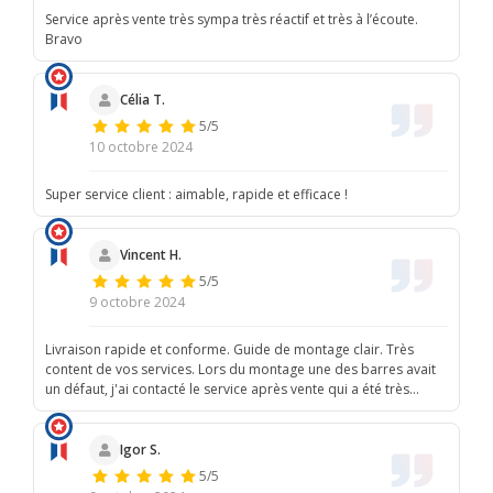
Service après vente très sympa très réactif et très à l’écoute.
Bravo
Célia T.
5/5
10 octobre 2024
Super service client : aimable, rapide et efficace !
Vincent H.
5/5
9 octobre 2024
Livraison rapide et conforme. Guide de montage clair. Très
content de vos services. Lors du montage une des barres avait
un défaut, j'ai contacté le service après vente qui a été très
réactifs et m'as renvoyé une pièce de remplacement qui est
partie en livraison le jour même. Un plaisir d'avoir affaires à des
gens professionnels et compétents.
Igor S.
5/5