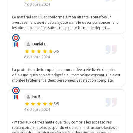
7 octobre 2024
Le matériel est OK et conforme à mon attente. Toutefois un
avertissement devrait être ajouté dans le descriptif concernant
les dimensions nécessaires de la plate-forme de départ.
Notamment la hauteur. Il serait aussi judicieux de préciser que
l'utilisation d'un harnais pour les plus jeunes utilisateurs est
conseillé.
Daniel L.
5/5
6 octobre 2024
La protection de trampoline commandée a été livrée dans les
délais indiqués et s'est adaptée au trampoline existant. Elle s'est
montée facilement à deux personnes. Satisfaction complète
pour cet achat . Il faut voir la longévité du produit dans le temps
.
Ivo R.
5/5
4 octobre 2024
- matériaux de très haute qualité, y compris les accessoires
(balançoire, matelas suspendu et de sol) - instructions faciles à
comprendre - produit conforme à la description : grand et