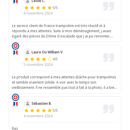
Cecile C.
5/5
6 novembre 2024
Le service client de France trampoline est très réactif et à
répondu à mes attentes. Suite à mon déménagement, j avais
égaré des pièces du Dôme d escalade que j ai pu remonter.
Merci à vous
Laura Ou William V.
4/5
5 novembre 2024
Le produit correspond à mes attentes (bâche pour trampoline)
et semble vraiment solide. A voir avec le temps son
vieillissement. Il ne ressemble pas tout à fait à la photo, il a bien
plus de grilles d'aération que ce que je pensais. Je suis contente
de mon achat.
Sébastien B.
5/5
4 novembre 2024
Ras