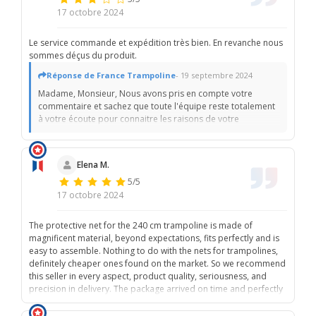
17 octobre 2024
Le service commande et expédition très bien. En revanche nous
sommes déçus du produit.
Réponse de France Trampoline
- 19 septembre 2024
Madame, Monsieur, Nous avons pris en compte votre
commentaire et sachez que toute l'équipe reste totalement
à votre écoute pour connaitre les raisons de votre
déception. La satisfaction client a travers l'achat, la lviraison,
le montage, l'utilisation par les enfants est une étape très
importante pour vous et pour nous. A ce jour, nous n'avons
Elena M.
pas reçu de mail ou d'appel de votre part au service
5/5
clientèle. Nous restons disponibles. L'équipe France
Trampoline.
17 octobre 2024
The protective net for the 240 cm trampoline is made of
magnificent material, beyond expectations, fits perfectly and is
easy to assemble. Nothing to do with the nets for trampolines,
definitely cheaper ones found on the market. So we recommend
this seller in every aspect, product quality, seriousness, and
precision in delivery. The package arrived on time and perfectly
intact. It was a real pleasure to purchase from this site.