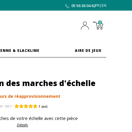
FR
|
EN
05 56 36 04 62
0
ENNE & SLACKLINE
AIRE DE JEUX
on des marches d'échelle
urs de réapprovisionnement
1
avis
éf.
1007
ches de votre échelle avec cette pièce
Détails