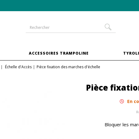
-10% sur les trampolines en
pack XXL
S
ACCESSOIRES TRAMPOLINE
TYROLI
Échelle d'Accès
Pièce fixation des marches d'échelle
Pièce fixati
En co
R
Bloquer les mar