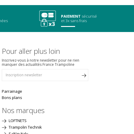
PAIEMENT
sécurisé
chées
et 3x sans frais
Pour aller plus loin
Inscrivez-vous à notre newsletter pour ne rien
manquer des actualités France Trampoline
Parrainage
Bons plans
Nos marques
LOFTNETS
Trampolin Technik
Salt'in Italy