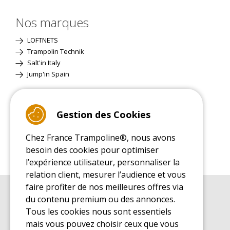
Nos marques
LOFTNETS
Trampolin Technik
Salt'in Italy
Jump'in Spain
Site Classique
Gestion des Cookies
Chez France Trampoline®, nous avons
besoin des cookies pour optimiser
l’expérience utilisateur, personnaliser la
relation client, mesurer l’audience et vous
faire profiter de nos meilleures offres via
du contenu premium ou des annonces.
GUIDE D'ACHAT
Guide d'achat pour les trampolines de loisirs
Tous les cookies nous sont essentiels
mais vous pouvez choisir ceux que vous
GUIDE DE MONTAGE