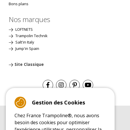
Bons plans
Nos marques
LOFTNETS
Trampolin Technik
Salt'in Italy
Jump'in Spain
Site Classique
Gestion des Cookies
Chez France Trampoline®, nous avons
GUIDE D'ACHAT
besoin des cookies pour optimiser
Guide d'achat pour les trampolines de loisirs
l’expérience utilisateur, personnaliser la