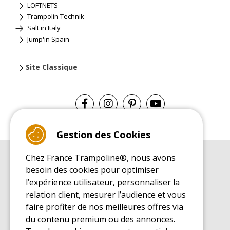
LOFTNETS
Trampolin Technik
Salt'in Italy
Jump'in Spain
Site Classique
Gestion des Cookies
Chez France Trampoline®, nous avons
GUIDE D'ACHAT
besoin des cookies pour optimiser
Guide d'achat pour les trampolines de loisirs
l’expérience utilisateur, personnaliser la
GUIDE DE MONTAGE
relation client, mesurer l’audience et vous
Guide de montage pour les trampolines de loisirs
faire profiter de nos meilleures offres via
GUIDE D'ENTRETIEN
du contenu premium ou des annonces.
Guide d'entretien des trampolines de loisirs