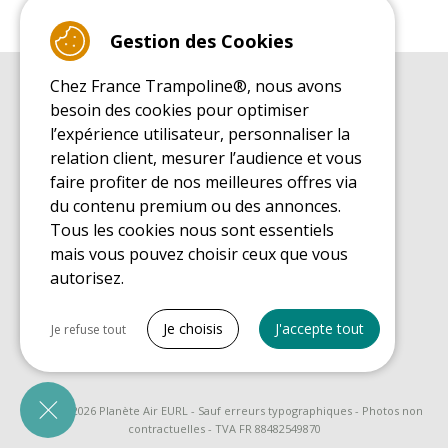
Gestion des Cookies
Chez France Trampoline®, nous avons
GUIDE D'ACHAT
besoin des cookies pour optimiser
Guide d'achat pour les trampolines de loisirs
l’expérience utilisateur, personnaliser la
GUIDE DE MONTAGE
relation client, mesurer l’audience et vous
Guide de montage pour les trampolines de loisirs
faire profiter de nos meilleures offres via
GUIDE D'ENTRETIEN
du contenu premium ou des annonces.
Guide d'entretien des trampolines de loisirs
Tous les cookies nous sont essentiels
GUIDE DÉCOUVERTE
mais vous pouvez choisir ceux que vous
Guide de découverte des trampolines de loisirs
autorisez.
GUIDE D'ACHAT PIÈCES DE RECHANGE
Guide d'achat des pièces de rechange
Tout cocher
Je choisis
J'accepte tout
Je refuse tout
Cookies nécessaires
PrestaShop
Nécessaire au fonctionnement du site
© 2008 - 2026 Planète Air EURL - Sauf erreurs typographiques - Photos non
contractuelles - TVA FR 88482549870