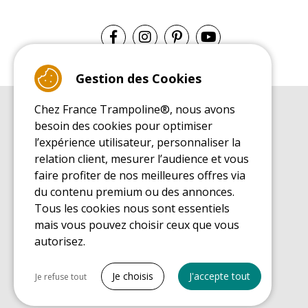
Gestion des Cookies
Chez France Trampoline®, nous avons
GUIDE D'ACHAT
besoin des cookies pour optimiser
Guide d'achat pour les trampolines de loisirs
l’expérience utilisateur, personnaliser la
GUIDE DE MONTAGE
relation client, mesurer l’audience et vous
Guide de montage pour les trampolines de loisirs
faire profiter de nos meilleures offres via
GUIDE D'ENTRETIEN
du contenu premium ou des annonces.
Guide d'entretien des trampolines de loisirs
Tous les cookies nous sont essentiels
GUIDE DÉCOUVERTE
mais vous pouvez choisir ceux que vous
Guide de découverte des trampolines de loisirs
autorisez.
GUIDE D'ACHAT PIÈCES DE RECHANGE
Guide d'achat des pièces de rechange
Tout cocher
Je choisis
J'accepte tout
Je refuse tout
Cookies nécessaires