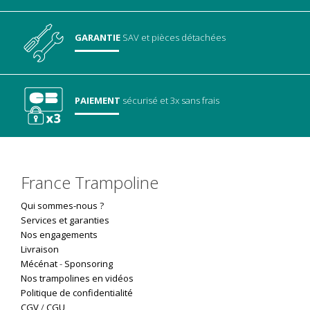
GARANTIE
SAV
et pièces détachées
PAIEMENT
sécurisé
et 3x sans frais
France Trampoline
Qui sommes-nous ?
Services et garanties
Nos engagements
Livraison
Mécénat
-
Sponsoring
Nos trampolines en vidéos
Politique de confidentialité
CGV
/
CGU