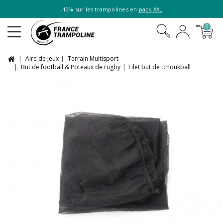
-10% sur les trampolines en
pack XXL
0
Aire de Jeux
Terrain Multisport
But de football & Poteaux de rugby
Filet but de tchoukball