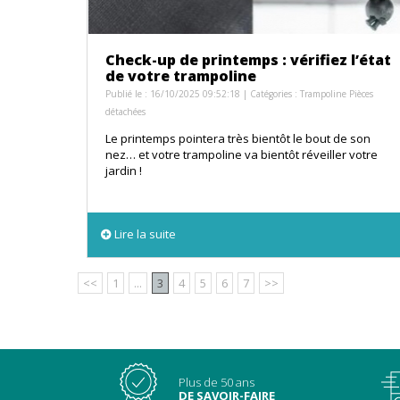
Check-up de printemps : vérifiez l’état
de votre trampoline
Publié le : 16/10/2025 09:52:18 | Catégories :
Trampoline Pièces
détachées
Le printemps pointera très bientôt le bout de son
nez… et votre trampoline va bientôt réveiller votre
jardin !
Lire la suite
<<
1
...
3
4
5
6
7
>>
Plus de 50 ans
DE SAVOIR-FAIRE