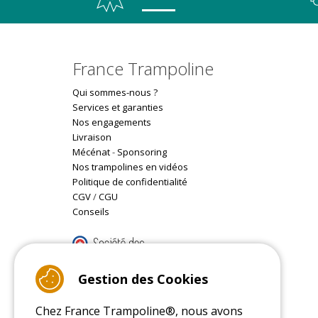
France Trampoline
Qui sommes-nous ?
Services et garanties
Nos engagements
Livraison
Mécénat
-
Sponsoring
Nos trampolines en vidéos
Politique de confidentialité
CGV
/
CGU
Conseils
9.4
/10 (22078 reviews)
Gestion des Cookies
Chez France Trampoline®, nous avons
Read customer reviews