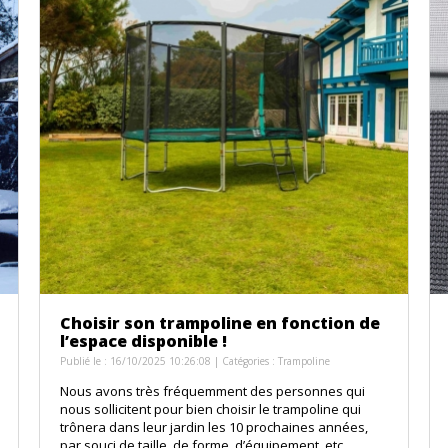
Choisir son trampoline en fonction de
l’espace disponible !
Publié le : 16/10/2025 10:26:08 | Catégories :
Trampoline
Nous avons très fréquemment des personnes qui
nous sollicitent pour bien choisir le trampoline qui
trônera dans leur jardin les 10 prochaines années,
par souci de taille, de forme, d’équipement, etc…