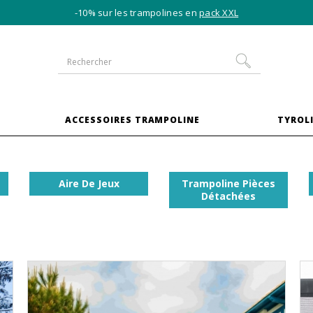
-10% sur les trampolines en
pack XXL
S
ACCESSOIRES TRAMPOLINE
TYROLI
Aire De Jeux
Trampoline Pièces
Détachées