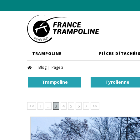
TRAMPOLINE
PIÈCES DÉTACHÉE
Blog
Page 3
Trampoline
Tyrolienne
<<
1
...
3
4
5
6
7
>>