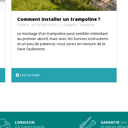
Comment installer un trampoline ?
Publié le : 16/10/2025 09:35:21 | Catégories :
Trampoline
Le montage d'un trampoline peut sembler intimidant
au premier abord, mais avec les bonnes instructions
et un peu de patience, vous serez en mesure de le
faire facilement.
Lire la suite
LIVRAISON
GARANTIE
SAV
2 à 5 jours ouvrés
et pièces déta