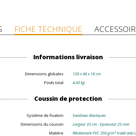
S
FICHE TECHNIQUE
ACCESSOIR
Informations livraison
Dimensions globales
128 x 48 x 18 cm
Poids total
4.60 kg
Coussin de protection
Systéme de fixation
Sandows élastiques
Dimensions du coussin
Largeur 33 cm - Epaisseur 25 mm
Matière
Rêvetement PVC 350 g/m² traité anti-