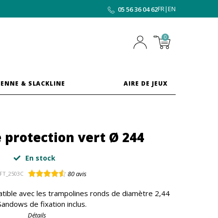
FR
|
EN
05 56 36 04 62
0
ENNE & SLACKLINE
AIRE DE JEUX
 protection vert Ø 244
En stock
80
avis
FT_2503C
tible avec les trampolines ronds de diamètre 2,44
Sandows de fixation inclus.
Détails