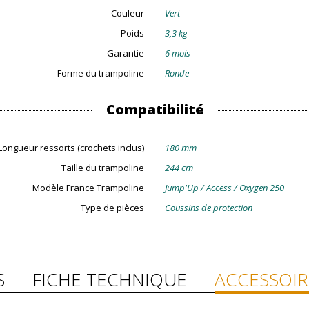
Couleur
Vert
Poids
3,3 kg
Garantie
6 mois
Forme du trampoline
Ronde
Compatibilité
Longueur ressorts (crochets inclus)
180 mm
Taille du trampoline
244 cm
Modèle France Trampoline
Jump'Up / Access / Oxygen 250
Type de pièces
Coussins de protection
S
FICHE TECHNIQUE
ACCESSOIR