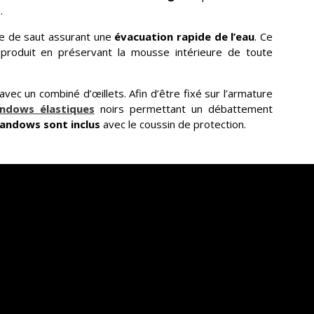
.
le de saut assurant une
évacuation rapide de l’eau
. Ce
 produit en préservant la mousse intérieure de toute
avec un combiné d’œillets. Afin d’être fixé sur l’armature
ndows élastiques
noirs permettant un débattement
andows sont inclus
avec le coussin de protection.