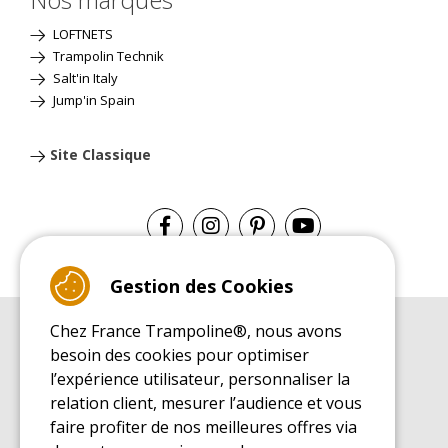
LOFTNETS
Trampolin Technik
Salt'in Italy
Jump'in Spain
Site Classique
Gestion des Cookies
Chez France Trampoline®, nous avons
GUIDE D'ACHAT
besoin des cookies pour optimiser
Guide d'achat pour les trampolines de loisirs
l’expérience utilisateur, personnaliser la
GUIDE DE MONTAGE
relation client, mesurer l’audience et vous
Guide de montage pour les trampolines de loisirs
faire profiter de nos meilleures offres via
GUIDE D'ENTRETIEN