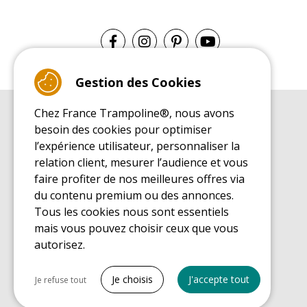
Gestion des Cookies
Chez France Trampoline®, nous avons
GUIDE D'ACHAT
besoin des cookies pour optimiser
Guide d'achat pour les trampolines de loisirs
l’expérience utilisateur, personnaliser la
GUIDE DE MONTAGE
relation client, mesurer l’audience et vous
Guide de montage pour les trampolines de loisirs
faire profiter de nos meilleures offres via
GUIDE D'ENTRETIEN
du contenu premium ou des annonces.
Guide d'entretien des trampolines de loisirs
Tous les cookies nous sont essentiels
GUIDE DÉCOUVERTE
mais vous pouvez choisir ceux que vous
Guide de découverte des trampolines de loisirs
autorisez.
GUIDE D'ACHAT PIÈCES DE RECHANGE
Guide d'achat des pièces de rechange
Tout cocher
Je choisis
J'accepte tout
Je refuse tout
Cookies nécessaires