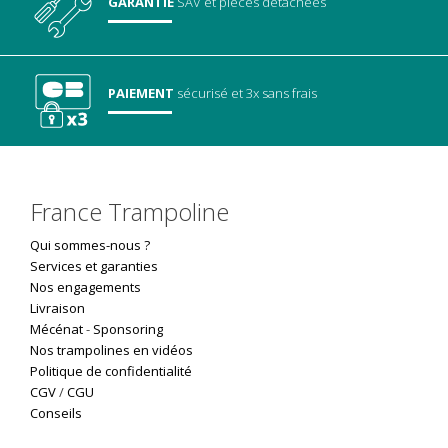
GARANTIE
SAV
et pièces détachées
PAIEMENT
sécurisé
et 3x sans frais
France Trampoline
Qui sommes-nous ?
Services et garanties
Nos engagements
Livraison
Mécénat
-
Sponsoring
Nos trampolines en vidéos
Politique de confidentialité
CGV
/
CGU
Conseils