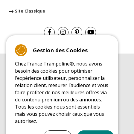
Site Classique
Gestion des Cookies
Chez France Trampoline®, nous avons
GUIDE D'ACHAT
besoin des cookies pour optimiser
Guide d'achat pour les trampolines de loisirs
l’expérience utilisateur, personnaliser la
GUIDE DE MONTAGE
relation client, mesurer l’audience et vous
Guide de montage pour les trampolines de loisirs
faire profiter de nos meilleures offres via
GUIDE D'ENTRETIEN
du contenu premium ou des annonces.
Guide d'entretien des trampolines de loisirs
Tous les cookies nous sont essentiels
GUIDE DÉCOUVERTE
mais vous pouvez choisir ceux que vous
Guide de découverte des trampolines de loisirs
autorisez.
GUIDE D'ACHAT PIÈCES DE RECHANGE
Guide d'achat des pièces de rechange
Tout cocher