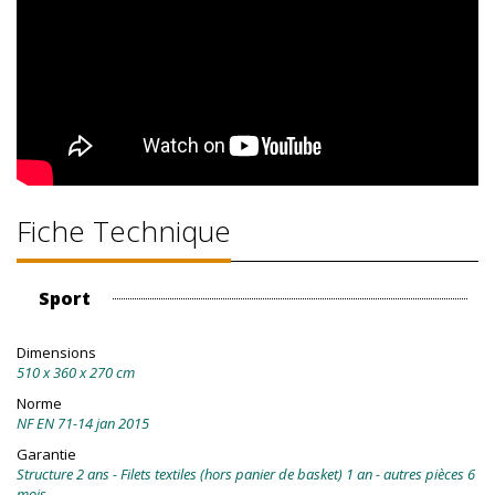
Fiche Technique
Sport
Dimensions
510 x 360 x 270 cm
Norme
NF EN 71-14 jan 2015
Garantie
Structure 2 ans - Filets textiles (hors panier de basket) 1 an - autres pièces 6
mois