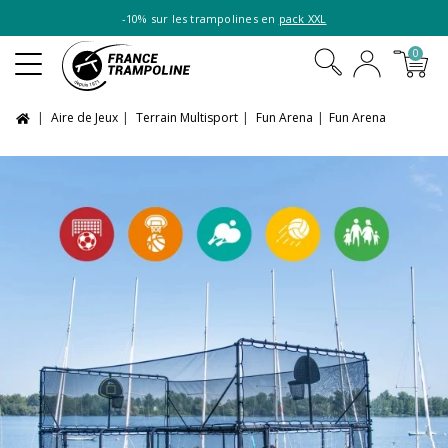
-10% sur les trampolines en
pack XXL
0
Aire de Jeux
Terrain Multisport
Fun Arena
Fun Arena