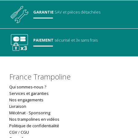
GARANTIE
SAV
et pièces détachées
PAIEMENT
sécurisé
et 3x sans frais
France Trampoline
Qui sommes-nous ?
Services et garanties
Nos engagements
Livraison
Mécénat
-
Sponsoring
Nos trampolines en vidéos
Politique de confidentialité
CGV
/
CGU