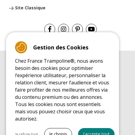
Site Classique
Gestion des Cookies
Chez France Trampoline®, nous avons
GUIDE D'ACHAT
besoin des cookies pour optimiser
Guide d'achat pour les trampolines de loisirs
l’expérience utilisateur, personnaliser la
GUIDE DE MONTAGE
relation client, mesurer l’audience et vous
Guide de montage pour les trampolines de loisirs
faire profiter de nos meilleures offres via
GUIDE D'ENTRETIEN
du contenu premium ou des annonces.
Guide d'entretien des trampolines de loisirs
Tous les cookies nous sont essentiels
GUIDE DÉCOUVERTE
mais vous pouvez choisir ceux que vous
Guide de découverte des trampolines de loisirs
autorisez.
GUIDE D'ACHAT PIÈCES DE RECHANGE
Guide d'achat des pièces de rechange
Tout cocher
Je choisis
J'accepte tout
Je refuse tout