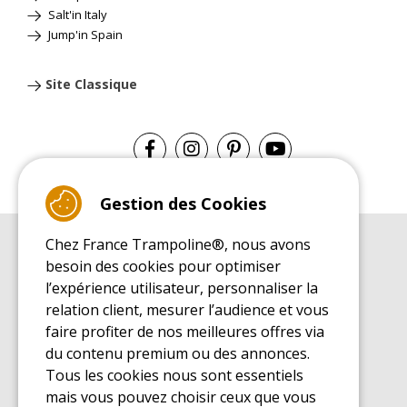
Salt'in Italy
Jump'in Spain
Site Classique
Gestion des Cookies
Chez France Trampoline®, nous avons
GUIDE D'ACHAT
besoin des cookies pour optimiser
Guide d'achat pour les trampolines de loisirs
l’expérience utilisateur, personnaliser la
GUIDE DE MONTAGE
relation client, mesurer l’audience et vous
Guide de montage pour les trampolines de loisirs
faire profiter de nos meilleures offres via
GUIDE D'ENTRETIEN
du contenu premium ou des annonces.
Guide d'entretien des trampolines de loisirs
Tous les cookies nous sont essentiels
GUIDE DÉCOUVERTE
mais vous pouvez choisir ceux que vous
Guide de découverte des trampolines de loisirs