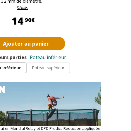
32 mm de diamètre.
Détails
14,90 €
14
90€
Ajouter au panier
eurs parties
Poteau inférieur
 inférieur
Poteau supérieur
hat en Mondial Relay et DPD Predict. Réduction appliquée