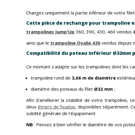
Changez uniquement la partie inférieur de votre file
Cette pièce de rechange pour trampoline e
trampolines Jump'Up
360, 390, 430, 460 vendus à
ainsi que le
trampoline Ovalie 430
vendus depuis m
Compatibilité du poteau inférieur Ø32mm po
Ce montant s’adapte sur les trampolines dont les car
trampoline rond de
3,66 m de diamètre
extérieur
diamètre des poteaux du filet
Ø32 mm
;
Afin d'améliorer la stabilité de votre trampoline, 
deux
étriers de fixation
, disponibles séparément. Ce
solidité générale de l'équipement.
NB
: Pensez à bien vérifier le diamètre de vos pote