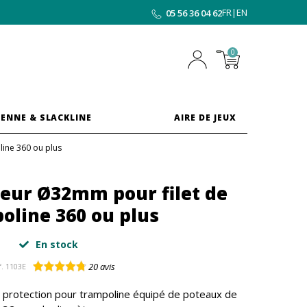
FR
|
EN
05 56 36 04 62
0
ENNE & SLACKLINE
AIRE DE JEUX
line 360 ou plus
ieur Ø32mm pour filet de
oline 360 ou plus
En stock
20
avis
.
1103E
de protection pour trampoline équipé de poteaux de