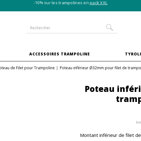
-10% sur les trampolines en
pack XXL
S
ACCESSOIRES TRAMPOLINE
TYROLI
oteau de Filet pour Trampoline
Poteau inférieur Ø32mm pour filet de trampo
Poteau infér
tramp
Réf
Montant inférieur de filet 