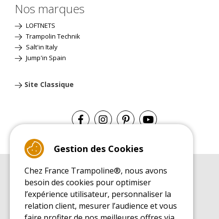
Nos marques
LOFTNETS
Trampolin Technik
Salt'in Italy
Jump'in Spain
Site Classique
Gestion des Cookies
Chez France Trampoline®, nous avons
GUIDE D'ACHAT
besoin des cookies pour optimiser
Guide d'achat pour les trampolines de loisirs
l’expérience utilisateur, personnaliser la
GUIDE DE MONTAGE
relation client, mesurer l’audience et vous
Guide de montage pour les trampolines de loisirs
faire profiter de nos meilleures offres via