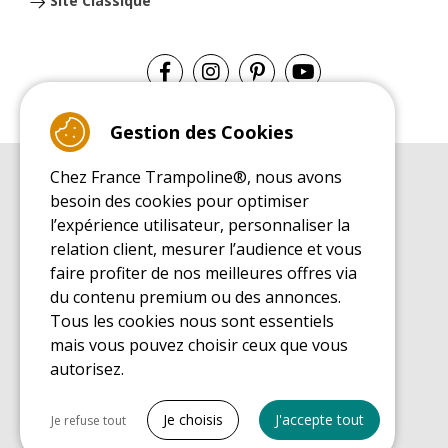
Site Classique
Gestion des Cookies
Chez France Trampoline®, nous avons
GUIDE D'ACHAT
besoin des cookies pour optimiser
Guide d'achat pour les trampolines de loisirs
l’expérience utilisateur, personnaliser la
GUIDE DE MONTAGE
relation client, mesurer l’audience et vous
Guide de montage pour les trampolines de loisirs
faire profiter de nos meilleures offres via
GUIDE D'ENTRETIEN
du contenu premium ou des annonces.
Guide d'entretien des trampolines de loisirs
Tous les cookies nous sont essentiels
GUIDE DÉCOUVERTE
mais vous pouvez choisir ceux que vous
Guide de découverte des trampolines de loisirs
autorisez.
GUIDE D'ACHAT PIÈCES DE RECHANGE
Guide d'achat des pièces de rechange
Tout cocher
Je choisis
J'accepte tout
Je refuse tout
Cookies nécessaires