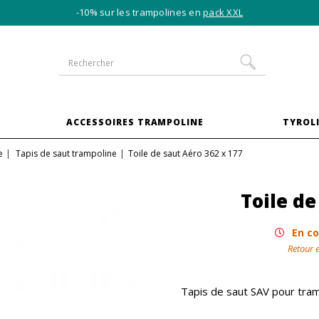
-10% sur les trampolines en
pack XXL
S
ACCESSOIRES TRAMPOLINE
TYROLI
e
Tapis de saut trampoline
Toile de saut Aéro 362 x 177
Toile de
En co
Retour e
Tapis de saut SAV pour tra