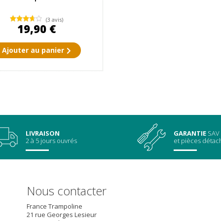
(3 avis)
19,90 €
Ajouter au panier
LIVRAISON
GARANTIE
SAV
2 à 5 jours ouvrés
et pièces déta
Nous contacter
France Trampoline
21 rue Georges Lesieur