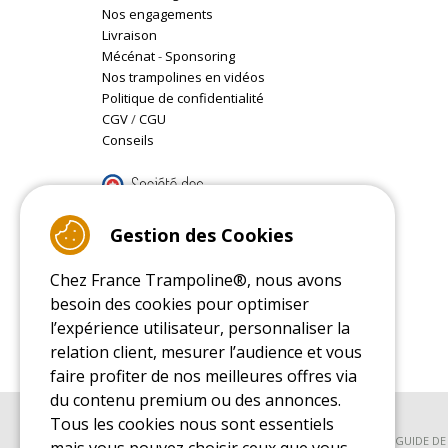
Nos engagements
Livraison
Mécénat
-
Sponsoring
Nos trampolines en vidéos
Politique de confidentialité
CGV
/
CGU
Conseils
9.4
/10 (22087 reviews)
Gestion des Cookies
Chez France Trampoline®, nous avons
Read customer reviews
besoin des cookies pour optimiser
l’expérience utilisateur, personnaliser la
relation client, mesurer l’audience et vous
faire profiter de nos meilleures offres via
du contenu premium ou des annonces.
Tous les cookies nous sont essentiels
GUIDE D'ACHAT
GUIDE D